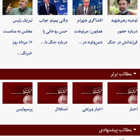
توصیه رهبرشهید
افشاگری شهرام
وقتی پمپئو جواب
تبریک رئیس
درباره حضور
همایون: سرنوشت
حسن روحانی را
مجلس به مناسبت
فرزندانش در جنگ
«من‌وتو» در…
درباره جنگ با…
۱۷ مرداد روز
خبرنگ…
مطالب برتر
اخبار
اخبار ورزشی
استقلال
پرسپولیس
مطالب پیشنهادی