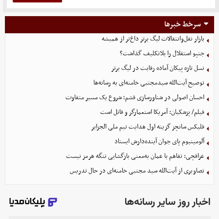
سرخط خبرها
بازار نقل‌وانتقالات لیگ برتر داغ‌تر از همیشه
جنپو استقلال را بلاتکلیف گذاشت؟
نسل تازه پیکان آماده رقابت در لیگ برتر
توصیح آیت‌الله سیدمجتبی خامنه‌ای به رسانه‌ها
احسان اصولی در شناورسازی قشم؛ شروع یک مسیر متفاوت
فیلم/ پزشکیان: آمریکا استعمارگر و قاتل است
فلیکس سانچز گزینه اول هدایت تیم ملی الجزایر
آلومینیوم پای جوان آینده‌دارش ایستاد
عراقچی: تفاهم با عمان به‌معنی بازگشایی تنگه هرمز نیست
تصاویری از آیت‌الله سید مجتبی خامنه‌ای در حال تدریس