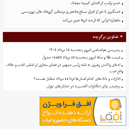
خشم ترامپ از افشای کمبود موشک
دستگیری ۸ نفر از اشرار مسلح شاخص و مرتبطین گروهک های تروریستی
ماهواره ایرانی که از سد ابرها عبور می‌کند
عناوین برگزیده
پیش‌بینی هواشناسی امروز پنجشنبه ۱۵ مرداد ۱۴۰۵
قیمت طلا و سکه امروز پنجشنبه 15 مرداد 1405+ جدول
ادعای واکنش رهبری به نامه رئیس جمهور در فضای مجازی از اساس کذب و خلاف
واقع است
ادارات و بانک‌های کدام استان‌ها فردا 14 مرداد تعطیل هستند؟
پیچیدن نوای «یالثارات الحسین» در خیابان‌های تهران