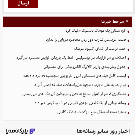
سرخط خبرها
کره شمالی یک موشک بالستیک شلیک کرد
صنعا: عربستان قدرت دور زدن محاصره دریایی را ندارد
خشم ترامپ از افشای کمبود موشک
اختلاف بر سر قرارداد در پرسپولیس؛ فقط یک بازیکن افزایش دستمزد می‌گیرد
جدول زمان‌بندی واریز کالابرگ الکترونیکی برای مشمولان
لیست کامل فیلم‌های سینمایی امروز تلویزیون پنجشنبه 15 مرداد 1405
پیام جدید علی تاجرنیا؛ پنجره نقل‌وانتقالات دغدغه اصلی آبی‌ها
دستگیری ۸ نفر از اشرار مسلح شاخص و مرتبطین گروهک های تروریستی
رسانه یونانی از بلاتکلیفی مهدی طارمی در المپیاکوس خبر داد
پنجره بسته استقلال مانع بازگشت هافبک گابنی