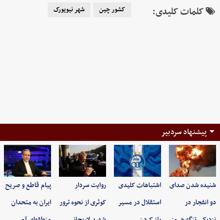
کلمات کلیدی:
کشور چین
شهر نیویورک
پیشنهاد سردبیر
شنیده شدن صدای
اشتباهات کلیدی
روایت سردار
پیام قاطع و صریح
دو انفجار در
استقلال در مسیر
کوثری از نحوه ترور
ایران به متحدان
نزدیکی تنگه هرمز
باز کردن…
شهید لاریجانی
منطقه‌ای آم…