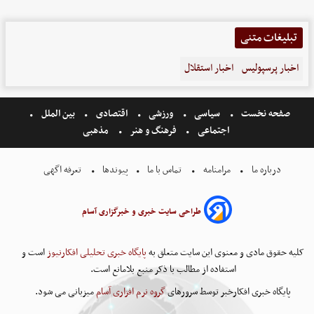
تبلیغات متنی
اخبار پرسپولیس
اخبار استقلال
صفحه نخست
سیاسی
ورزشی
اقتصادی
بین الملل
اجتماعی
فرهنگ و هنر
مذهبی
درباره ما
مرامنامه
تماس با ما
پیوندها
تعرفه اگهی
طراحی سایت خبری و خبرگزاری آسام
کلیه حقوق مادی و معنوی این سایت متعلق به
پایگاه خبری تحلیلی افکارنیوز
است و
استفاده از مطالب با ذکر منبع بلامانع است.
پایگاه خبری افکارخبر توسط سرورهای
گروه نرم افزاری آسام
میزبانی می شود.