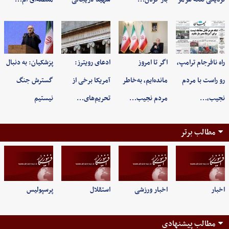
راه نافرجام ترامپ،
اگر تا امروز
ادعای رویترز:
پزشکیان: به‌ دنبال
رو راست با مردم
مانده‌ایم، به‌خاطر
آمریکا برخی از
گسترش جنگ
نجیب،…
مردم نجیب…
تحریم‌های…
نیستیم
مطالب برتر
اخبار
اخبار ورزشی
استقلال
پرسپولیس
مطالب پیشنهادی