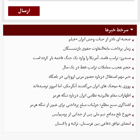
سرخط خبرها
صحنه ای نادر از حیات وحش ایران +فیلم
زمان پرداخت مابه‌التفاوت حقوق بازنشستگان
سندرز: ترامپ فاسد، آمریکا را وارد یک جنگ فاجعه بار کرده است
حجم عجیب معاملات ترامپ فقط در یک سال
خبر مهم استقلال درباره حضور مربی اروپایی در باشگاه
روزی به موشک‌ های ایران می‌گفتند آبگرمکن، اما امروز ترسیده‌اند
اظهارات مقام عالیرتبه نظامی ایران درباره تنگه هرمز
افشاگری منبع مطلع؛ جزئیات مبلغ پرداختی برای عبور از تنگه هرمز
شروع تلخ مدافع تیم ملی پس از جدایی از پرسپولیس
امضای توافق دفاعی بین عربستان، ترکیه و پاکستان