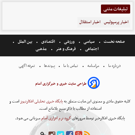
تبلیغات متنی
اخبار پرسپولیس
اخبار استقلال
صفحه نخست
سیاسی
ورزشی
اقتصادی
بین الملل
اجتماعی
فرهنگ و هنر
مذهبی
درباره ما
مرامنامه
تماس با ما
پیوندها
تعرفه اگهی
طراحی سایت خبری و خبرگزاری آسام
کلیه حقوق مادی و معنوی این سایت متعلق به
پایگاه خبری تحلیلی افکارنیوز
است و
استفاده از مطالب با ذکر منبع بلامانع است.
پایگاه خبری افکارخبر توسط سرورهای
گروه نرم افزاری آسام
میزبانی می شود.