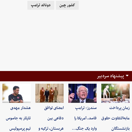
کشور چین
دونالد ترامپ
پیشنهاد سردبیر
زمان پرداخت
سندرز: ترامپ
امضای توافق
هشدار مهدی
مابه‌التفاوت حقوق
فاسد، آمریکا را
دفاعی بین
تارتار به جاسوس
بازنشستگان
وارد یک جنگ…
عربستان، ترکیه و
تیم پرسپولیس