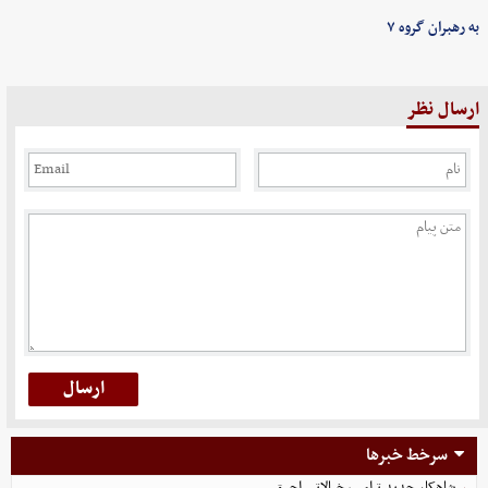
به رهبران گروه ۷
ارسال نظر
سرخط خبرها
شاهکار جدید ترامپ خیالاتی احمق