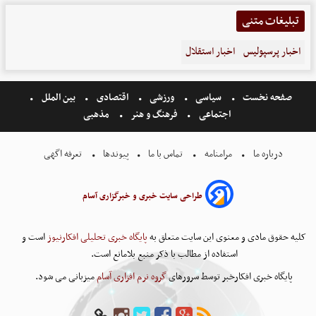
تبلیغات متنی
اخبار پرسپولیس
اخبار استقلال
صفحه نخست
سیاسی
ورزشی
اقتصادی
بین الملل
اجتماعی
فرهنگ و هنر
مذهبی
درباره ما
مرامنامه
تماس با ما
پیوندها
تعرفه اگهی
طراحی سایت خبری و خبرگزاری آسام
کلیه حقوق مادی و معنوی این سایت متعلق به
پایگاه خبری تحلیلی افکارنیوز
است و
استفاده از مطالب با ذکر منبع بلامانع است.
پایگاه خبری افکارخبر توسط سرورهای
گروه نرم افزاری آسام
میزبانی می شود.