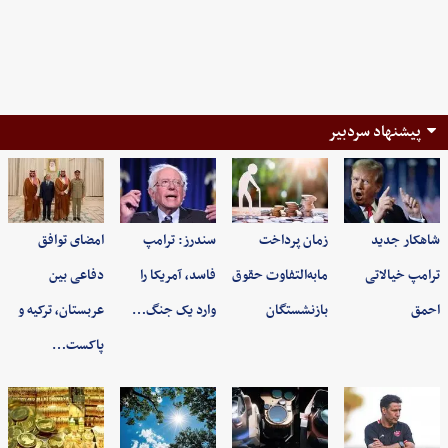
پیشنهاد سردبیر
شاهکار جدید
زمان پرداخت
سندرز: ترامپ
امضای توافق
ترامپ خیالاتی
مابه‌التفاوت حقوق
فاسد، آمریکا را
دفاعی بین
احمق
بازنشستگان
وارد یک جنگ…
عربستان، ترکیه و
پاکست…