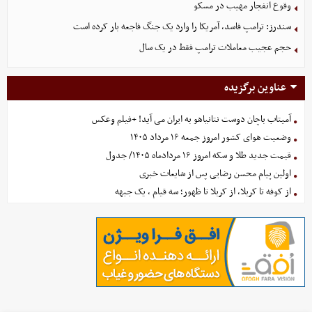
وقوع انفجار مهیب در مسکو
سندرز: ترامپ فاسد، آمریکا را وارد یک جنگ فاجعه بار کرده است
حجم عجیب معاملات ترامپ فقط در یک سال
عناوین برگزیده
آمیتاب باچان دوست نتانیاهو به ایران می آید! +فیلم وعکس
وضعیت هوای کشور امروز جمعه ۱۶ مرداد ۱۴۰۵
قیمت جدید طلا و سکه امروز ۱۶ مردادماه ۱۴۰۵/ جدول
اولین پیام محسن رضایی پس از شایعات خبری
از کوفه تا کربلا، از کربلا تا ظهور؛ سه قیام ، یک جبهه