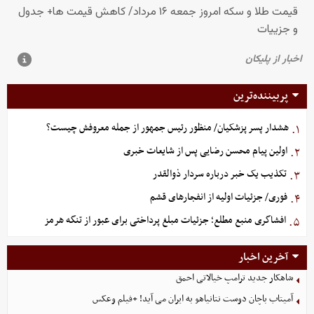
پربیننده‌ترین
هشدار پسر پزشکیان/ منظور رئیس جمهور از جمله معروفش چیست؟
۱.
اولین پیام محسن رضایی پس از شایعات خبری
۲.
تکذیب یک خبر درباره سردار ذوالقدر
۳.
فوری/ جزئیات اولیه از انفجارهای قشم
۴.
افشاگری منبع مطلع؛ جزئیات مبلغ پرداختی برای عبور از تنگه هرمز
۵.
آخرین اخبار
شاهکار جدید ترامپ خیالاتی احمق
آمیتاب باچان دوست نتانیاهو به ایران می آید! +فیلم وعکس