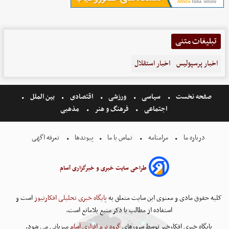
تبلیغات متنی
اخبار پرسپولیس
اخبار استقلال
صفحه نخست
سیاسی
ورزشی
اقتصادی
بین الملل
اجتماعی
فرهنگ و هنر
مذهبی
درباره ما
مرامنامه
تماس با ما
پیوندها
تعرفه اگهی
طراحی سایت خبری و خبرگزاری آسام
کلیه حقوق مادی و معنوی این سایت متعلق به
پایگاه خبری تحلیلی افکارنیوز
است و
استفاده از مطالب با ذکر منبع بلامانع است.
پایگاه خبری افکارخبر توسط سرورهای
گروه نرم افزاری آسام
میزبانی می شود.