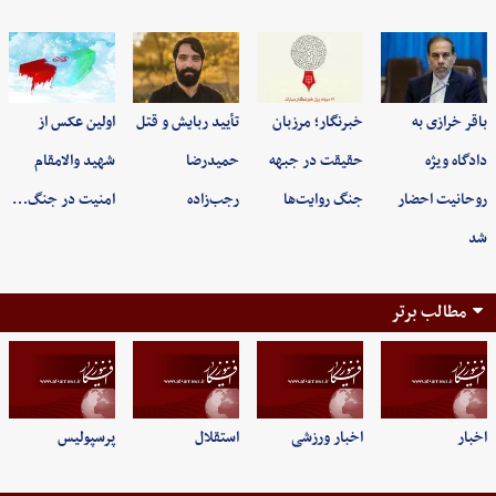
باقر خرازی به
خبرنگار؛ مرزبان
تأیید ربایش و قتل
اولین عکس از
دادگاه ویژه
حقیقت در جبهه
حمیدرضا
شهید والامقام
روحانیت احضار
جنگ روایت‌ها
رجب‌زاده
امنیت در جنگ…
شد
مطالب برتر
اخبار
اخبار ورزشی
استقلال
پرسپولیس