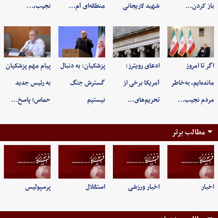
باز کردن…
شهید لاریجانی
منطقه‌ای آم…
نجیب،…
اگر تا امروز
ادعای رویترز:
پزشکیان: به‌ دنبال
پیام مهم پزشکیان
مانده‌ایم، به‌خاطر
آمریکا برخی از
گسترش جنگ
به رئیس جدید
مردم نجیب…
تحریم‌های…
نیستیم
حماس؛ پاسخ…
مطالب برتر
اخبار
اخبار ورزشی
استقلال
پرسپولیس