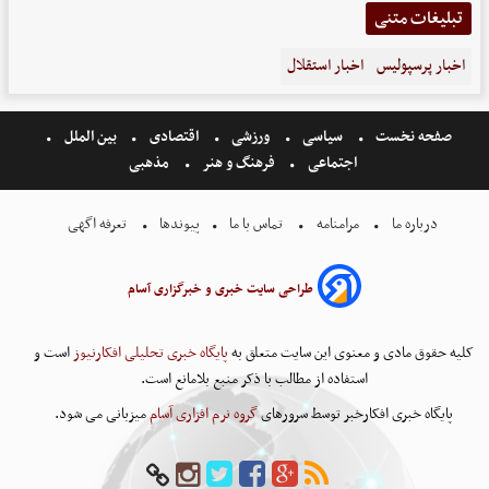
تبلیغات متنی
اخبار پرسپولیس
اخبار استقلال
صفحه نخست
سیاسی
ورزشی
اقتصادی
بین الملل
اجتماعی
فرهنگ و هنر
مذهبی
درباره ما
مرامنامه
تماس با ما
پیوندها
تعرفه اگهی
طراحی سایت خبری و خبرگزاری آسام
کلیه حقوق مادی و معنوی این سایت متعلق به
پایگاه خبری تحلیلی افکارنیوز
است و
استفاده از مطالب با ذکر منبع بلامانع است.
پایگاه خبری افکارخبر توسط سرورهای
گروه نرم افزاری آسام
میزبانی می شود.