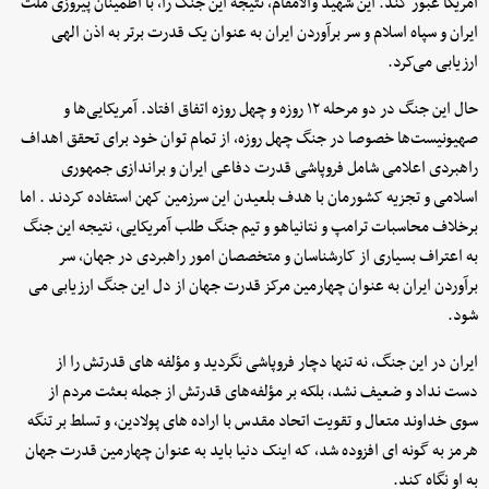
آمریکا عبور کند. این شهید والامقام، نتیجه این جنگ را، با اطمینان پیروزی ملت
ایران و سپاه اسلام و سر برآوردن ایران به عنوان یک قدرت برتر به اذن الهی
ارزیابی می‌کرد.
حال این جنگ در دو مرحله ۱۲ روزه و چهل روزه اتفاق افتاد. آمریکایی‌ها و
صهیونیست‌ها خصوصا در جنگ چهل روزه، از تمام توان خود برای تحقق اهداف
راهبردی اعلامی شامل فروپاشی قدرت دفاعی ایران و براندازی جمهوری
اسلامی و تجزیه کشورمان با هدف بلعیدن این سرزمین کهن استفاده کردند . اما
برخلاف محاسبات ترامپ و نتانیاهو و تیم جنگ طلب آمریکایی، نتیجه این جنگ
به اعتراف بسیاری از کارشناسان و متخصصان امور راهبردی در جهان، سر
برآوردن ایران به عنوان چهارمین مرکز قدرت جهان از دل این جنگ ارزیابی می
شود.
ایران در این جنگ، نه تنها دچار فروپاشی نگردید و مؤلفه های قدرتش را از
دست نداد و ضعیف نشد، بلکه بر مؤلفه‌های قدرتش از جمله بعثت مردم از
سوی خداوند متعال و تقویت اتحاد مقدس با اراده های پولادین، و تسلط بر تنگه
هرمز به گونه ای افزوده شد، که اینک دنیا باید به عنوان چهارمین قدرت جهان
به او نگاه کند.