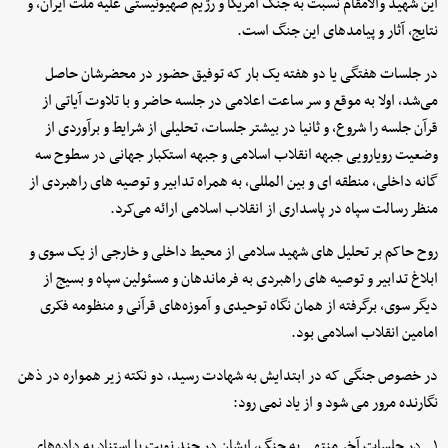
این شهید والامقام نسبت به جنگ آمریکا و رژیم صهیونیستی علیه ملت ایران، و
نتایج، آثار و پیامدهای این جنگ است.
در جلسات هفتگی یا دو هفته یک بار که توفیق حضور در محضرشان حاصل
می‌شد، اولا به موقع و سر ساعت اعلامی در جلسه حاضر و با تلاوت آیاتی از
قرآن جلسه را شروع، و ثانیا در بیشتر جلسات، تحلیلی از شرایط و برآوردی از
وضعیت رویارویی جبهه انقلاب اسلامی و جبهه استکبار جهانی در سطوح سه
گانه داخلی، منطقه ای و بین المللی، به همراه تدابیر و توصیه های راهبردی از
منظر رسالت سپاه در پاسداری از انقلاب اسلامی ارائه می‌کرد.
روح حاکم بر تحلیل های شهید سلامی از محیط داخلی و خارجی از یک سوی و
ابلاغ تدابیر و توصیه های راهبردی به فرماندهان و مسئولین سپاه و بسیج از
دیگر سوی، برگرفته از همان نگاه توحیدی و آموزه‌های قرآنی و منظومه فکری
امامین انقلاب اسلامی بود.
در خصوص جنگی که در ابتدایش به شهادت رسید، دو نکته زیر همواره در ذهن
نگارنده مرور می شود و از یاد نمی رود:
۱_ در جلسات آخر منتهی به جنگ، ایشان در چند نوبت با استناد به داده‌های