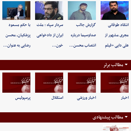
انتقاد طوفانی
گزارش جالب
سردار سپاه : ملت
با حکم مسعود
مجری مشهور از
صداوسیما درباره
ایران از دادخواهی
پزشکیان، محسن
علی دایی +فیلم
انتصاب محسن…
خون…
رضایی به عنوان…
مطالب برتر
اخبار
اخبار ورزشی
استقلال
پرسپولیس
مطالب پیشنهادی