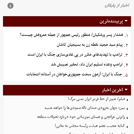
پربیننده‌ترین
هشدار پسر پزشکیان/ منظور رئیس جمهور از جمله معروفش چیست؟
۱.
پیام سید مجید نقطه زن به بسیجیان کاشان
۲.
ترامپ با تهدیدهای مکرر در پی عادی‌سازی جنگ با ایران است
۳.
ترامپ وعده تسلیم ایران داد، تحقیر نصیبش شد
۴.
جنگ با ایران؛ آزمون سخت جمهوری‌خواهان در آستانه انتخابات
۵.
آخرین اخبار
فیلم/ عبور از خط قرمز ایران یعنی مرگ!
یمن: جهان به‌زودی صدای ناله سعودی‌ها را خواهد شنید
رایزنی عراقچی و همتای موریتانی خود درباره تحولات منطقه
کنایه عجیب عضو هیئت رئیسه مجلس به بقایی!