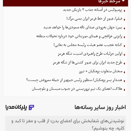
سرخط خبرها
پرسپولیس در آستانه جذب ۳ بازیکن جدید
فیلم/ عبور از خط قرمز ایران یعنی مرگ!
یمن: جهان به‌زودی صدای ناله سعودی‌ها را خواهد شنید
رایزنی عراقچی و همتای موریتانی خود درباره تحولات منطقه
کنایه عجیب عضو هیئت رئیسه مجلس به بقایی!
اولین جزئیات طرح راهبردی امنیت تنگه هرمز
طرح جدید ایران برای عبور کشتی‌ها از تنگه هرمز
سخنان متفاوت پزشکیان + تیزر
هشدار پسر پزشکیان/ منظور رئیس جمهور از جمله معروفش چیست؟
هلاکت اعضای یک تیم تروریستی در جنوب سیستان و بلوچستان