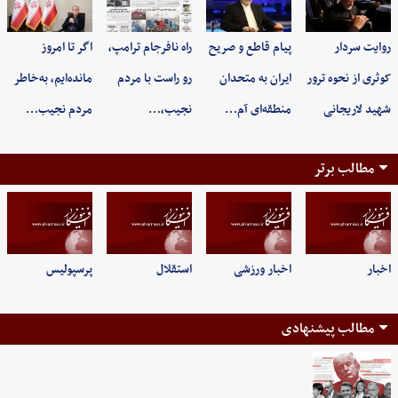
روایت سردار
پیام قاطع و صریح
راه نافرجام ترامپ،
اگر تا امروز
کوثری از نحوه ترور
ایران به متحدان
رو راست با مردم
مانده‌ایم، به‌خاطر
شهید لاریجانی
منطقه‌ای آم…
نجیب،…
مردم نجیب…
مطالب برتر
اخبار
اخبار ورزشی
استقلال
پرسپولیس
مطالب پیشنهادی