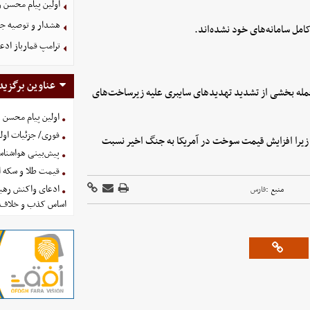
اولین پیام محسن 
هشدار و توصیه جد
امل سامانه‌های خود نشده‌اند.
ترامپ قمارباز ادع
عناوین برگزید
 حمله بخشی از تشدید تهدیدهای سایبری علیه زیرساخت‌های
اولین پیام محسن 
فوری/ جزئیات اولی
زیرا افزایش قیمت سوخت در آمریکا به جنگ اخیر نسبت
پیش‌بینی هواشناسی امروز
قیمت طلا و سکه امروز پنجشنب
ادعای واکنش رهبر
منبع :
فارس
اساس کذب و خلاف 