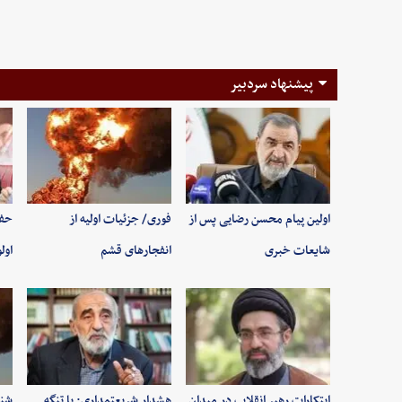
پیشنهاد سردبیر
اولین پیام محسن رضایی پس از
فوری/ جزئیات اولیه از
حفظ
شایعات خبری
انفجارهای قشم
اول
ابتکارات رهبر انقلاب در میدان
هشدار شریعتمداری: با تنگه
شنی