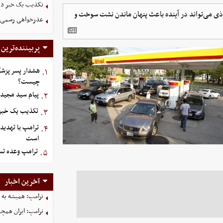
تکذیب یک خبر درب
فوذی می‌تواند در آینده باعث پنهان ماندن نشت سوخت و
عذرخواهی رسمی و 
پربیننده‌ترین
هشدار پسر پزشک
۱.
چیست؟
پیام سید مجید 
۲.
تکذیب یک خبر د
۳.
ترامپ با تهدید
۴.
است
ترامپ وعده تسل
۵.
آخرین اخبار
ترامپ: همیشه به م
ترامپ: ایران همچن