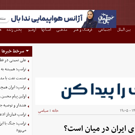
بین الملل
اجتماعی
فرهنگ و هنر
مذهبی
استانها
آرشیو
پخش زنده
ه
سرخط خبرها
علی نعمتی در قطر؛
ترامپ: همیشه به م
صنعت نفت با مداف
ترامپ: ایران همچن
اولین پیام محسن 
هشدار و توصیه جد
۱۴۰
خانه
سیاسی
|
ترامپ قمارباز ادع
ترامپ: جنگ با ایر
ای ایران در میان است؟
می‌رود