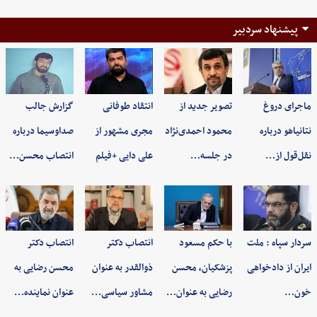
پیشنهاد سردبیر
ماجرای دروغ
تصویر جدید از
انتقاد طوفانی
گزارش جالب
نتانیاهو درباره
محمود احمدی‌نژاد
مجری مشهور از
صداوسیما درباره
نقل‌قول از…
در جلسه…
علی دایی +فیلم
انتصاب محسن…
سردار سپاه : ملت
با حکم مسعود
انتصاب دکتر
انتصاب دکتر
ایران از دادخواهی
پزشکیان، محسن
ذوالقدر به عنوان
محسن رضایی به
خون…
رضایی به عنوان…
مشاور سیاسی…
عنوان نماینده…