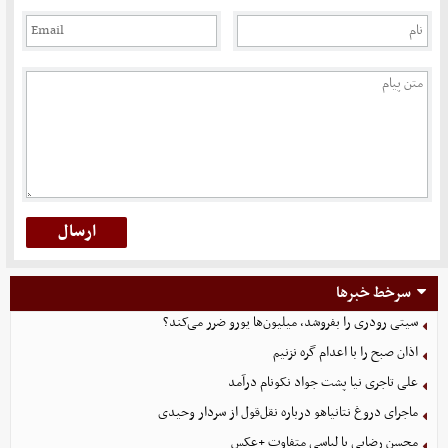
سرخط خبرها
سیتی رودری را بفروشد، میلیون‌ها یورو ضرر می‌کند؟
اذان صبح را با اعدام گره نزنیم
علی تاجری‌ نیا پشت جواد نکونام درآمد
ماجرای دروغ نتانیاهو درباره نقل‌قول از سردار وحیدی
محسن رضایی با لباسی متفاوت +عکس