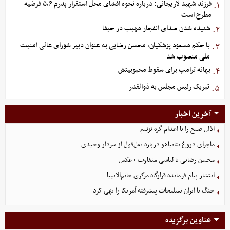
فرزند شهید لاریجانی: درباره نحوه افشای محل استقرار پدرم ۵،۶ فرضیه
۱.
مطرح است
شنیده شدن صدای انفجار مهیب در حیفا
۲.
با حکم مسعود پزشکیان، محسن رضایی به عنوان دبیر شورای عالی امنیت
۳.
ملی منصوب شد
بهانه ترامپ برای سقوط محبوبیتش
۴.
تبریک رئیس مجلس به ذوالقدر
۵.
آخرین اخبار
اذان صبح را با اعدام گره نزنیم
ماجرای دروغ نتانیاهو درباره نقل‌قول از سردار وحیدی
محسن رضایی با لباسی متفاوت +عکس
انتشار پیام فرمانده قرارگاه مرکزی خاتم‌الانبیا
جنگ با ایران تسلیحات پیشرفته آمریکا را تهی کرد
عناوین برگزیده