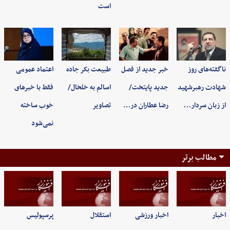
است
ناگفته‌های روز
خبر جدید از فصل
طبیعت بکر جاده
اعتماد عمومی
شهادت رهبرشهید
جدید پایتخت/
اسالم به خلخال/
فقط با خبرهای
از زبان سردار…
رضا عطاران در…
تصاویر
خوب ساخته
نمی‌شود
مطالب برتر
اخبار
اخبار ورزشی
استقلال
پرسپولیس