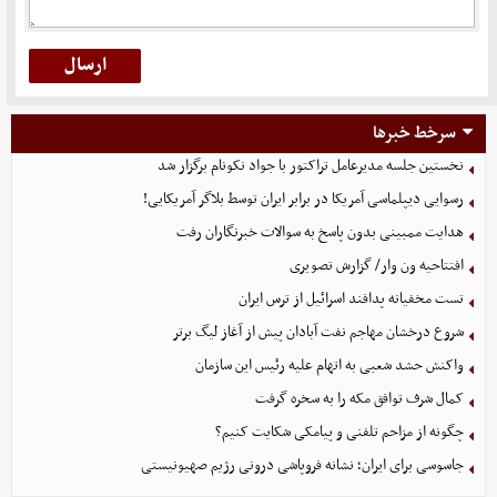
سرخط خبرها
نخستین جلسه مدیرعامل تراکتور با جواد نکونام برگزار شد
رسوایی دیپلماسی آمریکا در برابر ایران توسط بلاگر آمریکایی!
هدایت ممبینی بدون پاسخ به سوالات خبرنگاران رفت
افتتاحیه ون وار/ گزارش تصویری
تست مخفیانه پدافند اسرائیل از ترس ایران
شروع درخشان مهاجم نفت آبادان پیش از آغاز لیگ برتر
واکنش حشد شعبی به اتهام‌ علیه رئیس این سازمان
کمال شرف توافق مکه را به سخره گرفت
چگونه از مزاحم تلفنی و پیامکی شکایت کنیم؟
جاسوسی برای ایران؛ نشانه فروپاشی درونی رژیم صهیونیستی