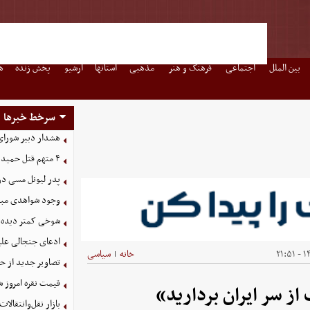
بین الملل
اجتماعی
فرهنگ و هنر
مذهبی
استانها
آرشیو
پخش زنده
ه
سرخط خبرها
هشدار دبیر شورای 
۴ متهم قتل حمیدرضا رجب‌زاده دستگیر شدند
پدر لیونل مسی د
وجود شواهدی مبنی 
شوخی کمتر دیده ش
ادعای جنجالی علیر
۱۴۰
خانه
سیاسی
|
تصاویر جدید از ح
قیمت نقره امروز شنبه ۱۷ مرد
 سر ایران بردارید»
بازار نقل‌وانتقالات