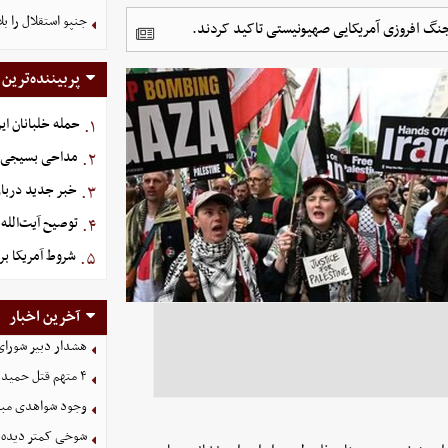
جنپو استقلال را 
 جنگ افروزی آمریکایی صهیونیستی تاکید کردند.
پربیننده‌ترین
حمله خلبانان ایرا
۱.
مداحی بسیجی ش
۲.
خبر جدید دربار
۳.
توصیح آیت‌الله 
۴.
شروط آمریکا بر
۵.
آخرین اخبار
هشدار دبیر شورای 
۴ متهم قتل حمیدرضا رجب‌زاده دستگیر شدند
وجود شواهدی مبنی 
شوخی کمتر دیده ش