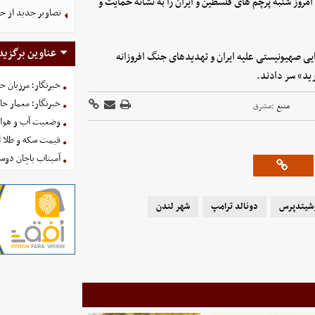
روز شنبه پرچم های فلسطین و ایران را به نشانه حمایت و
تصاویر جدید از ح
عناوین برگزید
ی صهیونیستی علیه ایران و تهدیدهای جنگ افروزانه
ید» سر دادند.
خبرنگار؛ مرزبان 
خبرنگار؛ معمار ح
منبع :
مشرق
وضعیت آب و هوای کشور ا
قیمت سکه و طلا امروز شنبه
آمیتاب باچان دوست
وشیتدپرس
دونالد ترامپ
شهر لندن