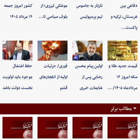
دفاعی بین
تارتار به جاسوس
موشکی لیزری؛ از
کشور امروز جمعه
عربستان، ترکیه و
تیم پرسپولیس
بلوف سیاسی تا…
۱۶ مرداد ۱۴۰۵
پاکست…
قیمت جدید طلا و
اولین پیام محسن
فوری/ جزئیات
حفظ اشتغال
سکه امروز ۱۶
رضایی پس از
اولیه از انفجارهای
موجود باید اولویت
مردادماه ۱۴۰۵/ …
شایعات خبری
قشم
نخست دولت باشد
مطالب برتر