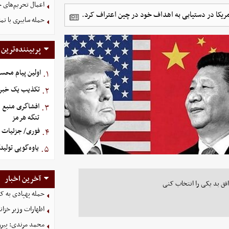
اعمال تحریم‌های ج
مریکا در دستیابی به اهداف خود در چین اعتراف کرد.
حمله سایبری با تم
پربیننده‌ترین
اولین پیام محس
۱.
تکذیب یک خبر د
۲.
افشاگری منبع م
۳.
تنگه هرمز
فوری/ جزئیات او
۴.
یاوه‌گویی تولید
۵.
آخرین اخبار
افق بد یکی را انتخاب کنی
حمله پهپادی به کش
اظهارات وزیر خزان
محمد مرندی: پیرو