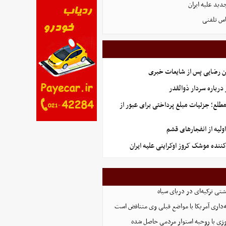
دید علیه ایران
اس تلفنی
ن رضایی پس از شایعات خبری
رباره سردار ذوالقدر
طلع؛ جزئیات مبلغ پرداختی برای عبور از
لیه از انفجارهای قشم
کننده موشک کروز اوکراینی علیه ایران
تی ترکیه‌ای در دریای سیاه
ه‌داری آمریکا با مواضع قبلی وی متناقض است
زی با روحیه استوار مردمی حاصل شده