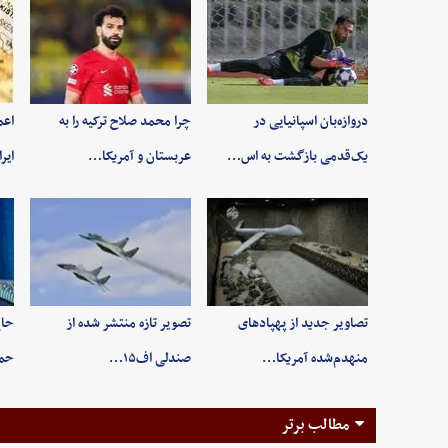
دروازه‌بان اسپانیایی در
چرا محمد صلاح ترکیه را به
اعم
یک‌قدمی بازگشت به اس…
عربستان و آمریکا…
ایر
تصاویر جدید از پهپادهای
تصویر تازه منتشر شده از
حاج
منهدم‌شده آمریکا…
صندلی اف۱۵…
حم
مطالب برتر