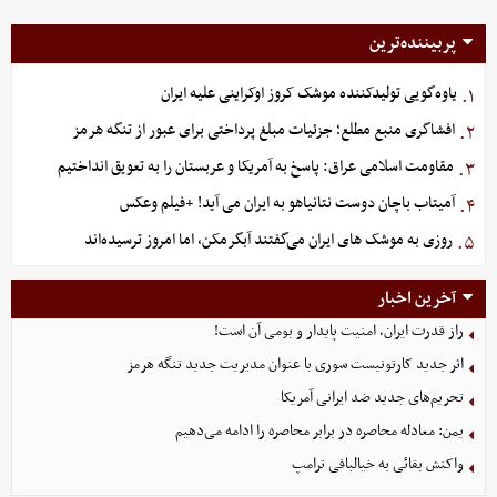
پربیننده‌ترین
یاوه‌گویی تولیدکننده موشک کروز اوکراینی علیه ایران
۱.
افشاگری منبع مطلع؛ جزئیات مبلغ پرداختی برای عبور از تنگه هرمز
۲.
مقاومت اسلامی عراق: پاسخ به آمریکا و عربستان را به تعویق انداختیم
۳.
آمیتاب باچان دوست نتانیاهو به ایران می آید! +فیلم وعکس
۴.
روزی به موشک‌ های ایران می‌گفتند آبگرمکن، اما امروز ترسیده‌اند
۵.
آخرین اخبار
راز قدرت ایران، امنیت پایدار و بومی آن است!
اثر جدید کارتونیست سوری با عنوان مدیریت جدید تنگه هرمز
تحریم‌های جدید ضد ایرانی آمریکا
یمن: معادله محاصره در برابر محاصره را ادامه می‌دهیم
واکنش بقائی به خیالبافی ترامپ