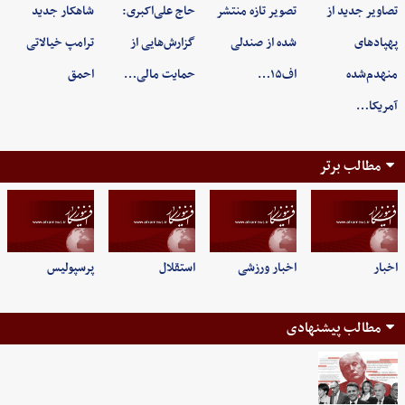
تصاویر جدید از
تصویر تازه منتشر
حاج علی‌اکبری:
شاهکار جدید
پهپادهای
شده از صندلی
گزارش‌هایی از
ترامپ خیالاتی
منهدم‌شده
اف۱۵…
حمایت مالی…
احمق
آمریکا…
مطالب برتر
اخبار
اخبار ورزشی
استقلال
پرسپولیس
مطالب پیشنهادی