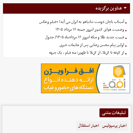
عناوین برگزیده
آمیتاب باچان دوست نتانیاهو به ایران می آید! +فیلم وعکس
وضعیت هوای کشور امروز جمعه ۱۶ مرداد ۱۴۰۵
قیمت جدید طلا و سکه امروز ۱۶ مردادماه ۱۴۰۵/ جدول
اولین پیام محسن رضایی پس از شایعات خبری
از کوفه تا کربلا، از کربلا تا ظهور؛ سه قیام ، یک جبهه
تبلیغات متنی
اخبار پرسپولیس
اخبار استقلال