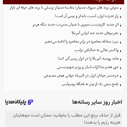
معرفی برند های معروف سشوار؛ مقایسه سشوار پرنسلی با برند های حرفه ای بازار
راز قدرت ایران، امنیت پایدار و بومی آن است!
اثر جدید کارتونیست سوری با عنوان مدیریت جدید تنگه هرمز
تحریم‌های جدید ضد ایرانی آمریکا
یمن: معادله محاصره در برابر محاصره را ادامه می‌دهیم
واکنش بقائی به خیالبافی ترامپ
شاید روسیه، آمریکا را در ایران زمین‌گیر کند!
دور هفتم مذاکرات لبنان و رژیم صهیونیستی
درخشش جوانان ایران در المپیاد جهانی هوش مصنوعی
پاسخ منفی یک لژیونر به باشگاه پرسپولیس