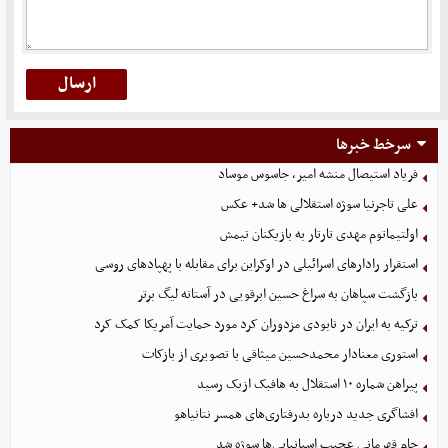
سرخط خبرها
فریاد استیصال منشه امیر، جاسوس موساد
علی تاجرنیا سوژه استقلالی‌ ها شد+ عکس
اولتیماتوم مهدی تارتار به بازیکنان تیمش
استقرار رادارهای اسرائیلی در اوکراین برای مقابله با پهپادهای روسی
بازگشت سپاهان به سراغ حسین ابرقویی در آستانه لیگ برتر
ترکیه به ایران در نابودی مزدوران کرد مورد حمایت آمریکا کمک کرد
استوری معنادار محمدحسین میثاقی با تصویری از بازکات
پیراهن شماره ۱۰ استقلال به هافبک ازبک رسید
افشاگری جدید درباره بدرفتاری‌های همسر نتانیاهو
جام قهرمانی عجیب اسپانیایی‌ها سوژه شد