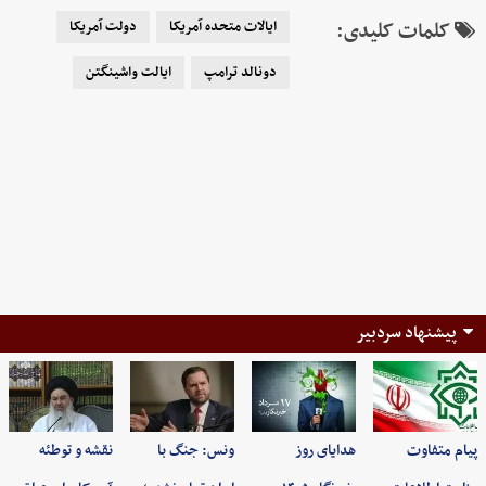
کلمات کلیدی:
ایالات متحده آمریکا
دولت آمریکا
دونالد ترامپ
ایالت واشینگتن
پیشنهاد سردبیر
پیام متفاوت
هدایای روز
ونس: جنگ با
نقشه و توطئه