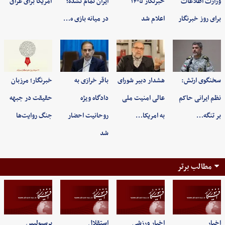
وزارت اطلاعات
خبرنگار ۱۴۰۵
ایران تمام نشده؛
آمریکا برای عراق
برای روز خبرنگار
اعلام شد
در میانه بازی ه…
سخنگوی ارتش:
هشدار دبیر شورای
باقر خرازی به
خبرنگار؛ مرزبان
نظم ایرانی حاکم
عالی امنیت ملی
دادگاه ویژه
حقیقت در جبهه
بر تنگه…
به امریکا…
روحانیت احضار
جنگ روایت‌ها
شد
مطالب برتر
اخبار
اخبار ورزشی
استقلال
پرسپولیس