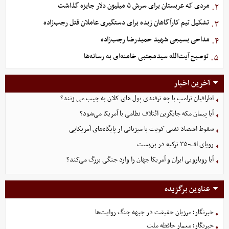
مردی که عربستان برای سرش ۵ میلیون دلار جایزه گذاشت
۲.
تشکیل تیم کارآگاهان زبده برای دستگیری عاملان قتل رجب‌زاده
۳.
مداحی بسیجی شهید حمیدرضا رجب‌زاده
۴.
توصیح آیت‌الله سیدمجتبی خامنه‌ای به رسانه‌ها
۵.
آخرین اخبار
اطرافیان ترامپ با چه ترفندی پول های کلان به جیب می زنند؟
آیا پیمان مکه جایگزین ائتلاف نظامی با آمریکا می‌شود؟
سقوط اقتصاد نفتی کویت با میزبانی از پایگاه‌های آمریکایی
رویای اف-۳۵ ترکیه در بن‌بست
آیا رویارویی ایران و آمریکا جهان را وارد جنگی بزرگ می‌کند؟
عناوین برگزیده
خبرنگار؛ مرزبان حقیقت در جبهه جنگ روایت‌ها
خبرنگار؛ معمار حافظه ملت