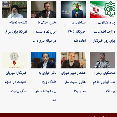
پیام متفاوت
هدایای روز
ونس: جنگ با
نقشه و توطئه
وزارت اطلاعات
خبرنگار ۱۴۰۵
ایران تمام نشده؛
آمریکا برای عراق
برای روز خبرنگار
اعلام شد
در میانه بازی ه…
سخنگوی ارتش:
هشدار دبیر شورای
باقر خرازی به
خبرنگار؛ مرزبان
نظم ایرانی حاکم
عالی امنیت ملی
دادگاه ویژه
حقیقت در جبهه
بر تنگه…
به امریکا…
روحانیت احضار
جنگ روایت‌ها
شد