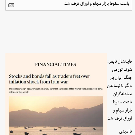
باعث سقوط بازار سهام و اوراق قرضه شد
فایننشال تایمز:
شوک تورمی
جنگ ایران بار
دیگر با ترساندن
معامله‌گران
باعث سقوط
بازار سهام و
اوراق قرضه شد
ناامیدی