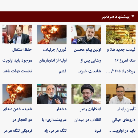
پیشنهاد سردبیر
قیمت جدید طلا و
اولین پیام محسن
فوری/ جزئیات
حفظ اشتغال
سکه امروز ۱۶
رضایی پس از
اولیه از انفجارهای
موجود باید اولویت
مردادماه ۱۴۰۵/ …
شایعات خبری
قشم
نخست دولت باشد
تأمین پایدار
ابتکارات رهبر
هشدار
شنیده شدن صدای
داروهای حیاتی
انقلاب در میدان
شریعتمداری: با
دو انفجار در
باید در اولویت…
نبرد
تنگه هرمز، راه
نزدیکی تنگه هرمز