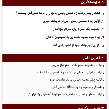
پربیننده‌ترین
هشدار پسر پزشکیان/ منظور رئیس جمهور از جمله معروفش چیست؟
۱.
اولین پیام محسن رضایی پس از شایعات خبری
۲.
تکذیب یک خبر درباره سردار ذوالقدر
۳.
پیام سید مجید نقطه زن به بسیجیان کاشان
۴.
فوری/ جزئیات اولیه از انفجارهای قشم
۵.
آخرین اخبار
ترامپ: همیشه به مهمات بیشتر نیاز داریم
ترامپ: ایران همچنان می‌تواند در تنگه هرمز شلیک کند
اولین پیام محسن رضایی پس از شایعات خبری
هشدار و توصیه جدی آیت‌الله جوادی آملی
ترامپ قمارباز ادعای متناقض خود درباره تنگه هرمز را تکرار کرد
عناوین برگزیده