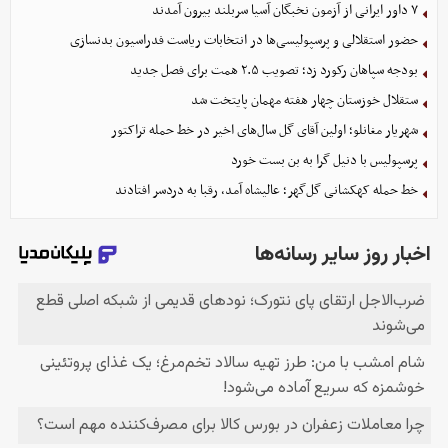
۷ داور ایرانی از آزمون نخبگان آسیا سربلند بیرون آمدند
حضور استقلالی و پرسپولیسی‌ها در انتخابات ریاست فدراسیون بدنسازی
بودجه سپاهان رکورد زد؛ تصویب ۲.۵ همت برای فصل جدید
ستقلال خوزستان چهار هفته مهمان پایتخت شد
شهریار مغانلو؛ اولین آقای گل سال‌های اخیر در خط حمله تراکتور
پرسپولیس با دنیل گرا به بن بست خورد
خط حمله کهکشانی گل‌گهر؛ عالیشاه آمد، رقبا به دردسر افتادند