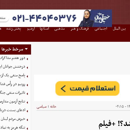
بین الملل
اجتماعی
فرهنگ و هنر
مذهبی
استانها
آرشیو
پخش زنده
ه
سرخط خبرها
دور هفتم مذاکرات
درخشش جوانان ایر
پاسخ منفی یک لژیو
روبیو در رأس فشار
تاثیرات منفی جنگ ع
نتایج آزمون مدارس
۱۴
خانه
سیاسی
|
ادعای بسنت درباره 
خیزش مردم لبنان 
د؟! +فیلم
تنگه هرمز به نماد