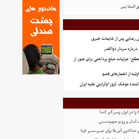
ر المخا یمن
ن رضایی پس از شایعات خبری
رباره سردار ذوالقدر
طلع؛ جزئیات مبلغ پرداختی برای عبور از
لیه از انفجارهای قشم
کننده موشک کروز اوکراینی علیه ایران
 را در ایران زمین‌گیر کند!
 لبنان و رژیم صهیونیستی
 حداکثری آمریکا برای تغییر مسیر کوبا