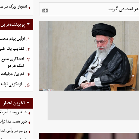
انفجار بزرگ در شه
 پدر امت می گوید.
پربیننده‌ترین
اولین پیام محس
۱.
تکذیب یک خبر د
۲.
افشاگری منبع م
۳.
تنگه هرمز
فوری/ جزئیات او
۴.
یاوه‌گویی تولید
۵.
آخرین اخبار
شاید روسیه، آمریکا
دور هفتم مذاکرات
روبیو در رأس فشار