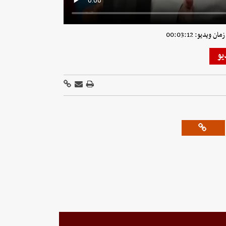
 ویدیو: 00:03:12
یو