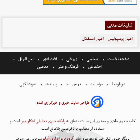
تبلیغات متنی
اخبار پرسپولیس
اخبار استقلال
صفحه نخست
سیاسی
ورزشی
اقتصادی
بین الملل
اجتماعی
فرهنگ و هنر
مذهبی
درباره ما
مرامنامه
تماس با ما
پیوندها
تعرفه اگهی
طراحی سایت خبری و خبرگزاری آسام
کلیه حقوق مادی و معنوی این سایت متعلق به
پایگاه خبری تحلیلی افکارنیوز
است و
استفاده از مطالب با ذکر منبع بلامانع است.
پایگاه خبری افکارخبر توسط سرورهای
گروه نرم افزاری آسام
میزبانی می شود.