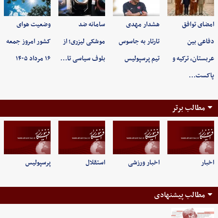
امضای توافق
هشدار مهدی
سامانه ضد
وضعیت هوای
دفاعی بین
تارتار به جاسوس
موشکی لیزری؛ از
کشور امروز جمعه
عربستان، ترکیه و
تیم پرسپولیس
بلوف سیاسی تا…
۱۶ مرداد ۱۴۰۵
پاکست…
مطالب برتر
اخبار
اخبار ورزشی
استقلال
پرسپولیس
مطالب پیشنهادی