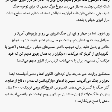
شبکه ایکس نوشت: به نظر می‌رسد دروغ بزرگ بعدی که برای توجیه جنگ
غیرقانونی انتخابی‌شان علیه ایران به دنبالش هستند، ادعای «حفظ صلح و ثبات
بازار انرژی جهانی» باشد.
وی افزود: اما در جهان واقع، این جنگ‌افروزی بی‌پروای رژیم‌های آمریکا و
اسرائیل بود که روندهای دیپلماتیک در حال پیشرفت را نابود کرد و با تجاوز
نظامی بی‌دلیل علیه ایران، موجب ناامنی مسیرهای حیاتی انرژی شد؛ و اکنون با
الگوبرداری از گوبلز که می‌گفت: «دیگران را به همان چیزی متهم کن که خود
مرتکب آن هستی»، ایران را به بی‌ثبات کردن بازار انرژی متهم می‌کنند!
سخنگوی وزارت امور خارجه بیان کرد:این، الگوی آشنا و نحس آنهاست: ابتدا
بحران و جنگ می‌آفرینند، سپس با ادعای «بازگرداندن ثبات» و «دفاع از صلح»،
آتش جنگ را گسترش می‌دهند. تاسیتوس، تاریخ‌نگار رومی نزدیک به ۲۰۰۰ سال
پیش در «آگریکولا» از زبان منتقدان امپراتوری روم نوشت: «ویرانه می‌آفرینند و
نامش را صلح می‌گذارند.»