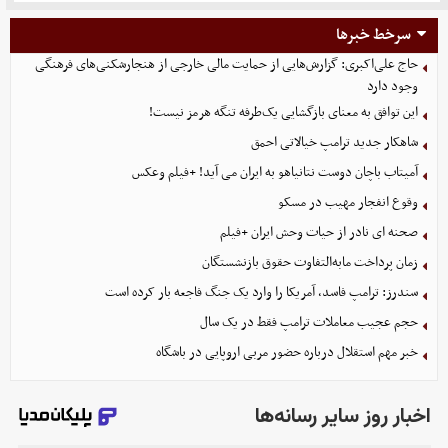
سرخط خبرها
حاج علی‌اکبری: گزارش‌هایی از حمایت مالی خارجی از هنجارشکنی‌های فرهنگی
وجود دارد
این توافق به معنای بازگشایی یک‌طرفه تنگه هرمز نیست!
شاهکار جدید ترامپ خیالاتی احمق
آمیتاب باچان دوست نتانیاهو به ایران می آید! +فیلم وعکس
وقوع انفجار مهیب در مسکو
صحنه ای نادر از حیات وحش ایران +فیلم
زمان پرداخت مابه‌التفاوت حقوق بازنشستگان
سندرز: ترامپ فاسد، آمریکا را وارد یک جنگ فاجعه بار کرده است
حجم عجیب معاملات ترامپ فقط در یک سال
خبر مهم استقلال درباره حضور مربی اروپایی در باشگاه