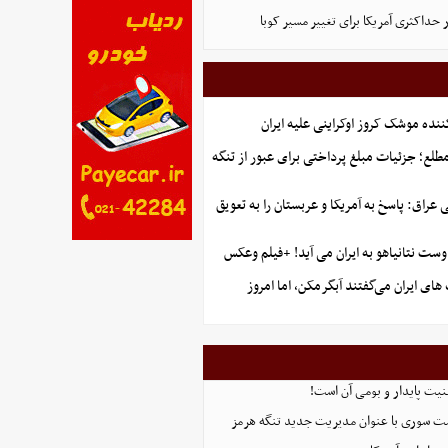
 حداکثری آمریکا برای تغییر مسیر کوبا
ننده موشک کروز اوکراینی علیه ایران
طلع؛ جزئیات مبلغ پرداختی برای عبور از تنگه
راق: پاسخ به آمریکا و عربستان را به تعویق
ست نتانیاهو به ایران می آید! +فیلم وعکس
ای ایران می‌گفتند آبگرمکن، اما امروز
منیت پایدار و بومی آن است!
ست سوری با عنوان مدیریت جدید تنگه هرمز