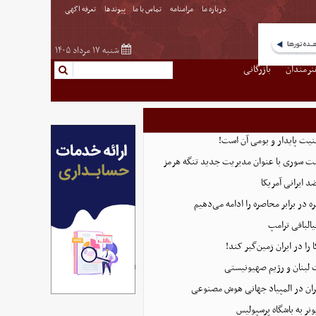
درباره ما
مرامنامه
تماس با ما
پیوندها
تعرفه اگهی
شنبه ۱۷ مرداد ۱۴۰۵
نرمندان
بازرگانی
منیت پایدار و بومی آن است!
ست سوری با عنوان مدیریت جدید تنگه هرمز
 ایرانی آمریکا
 در برابر محاصره را ادامه می‌دهیم
البافی ترامپ
 را در ایران زمین‌گیر کند!
 لبنان و رژیم صهیونیستی
ان در المپیاد جهانی هوش مصنوعی
نر به باشگاه پرسپولیس