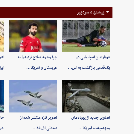
پیشنهاد سردبیر
دروازه‌بان اسپانیایی در
چرا محمد صلاح ترکیه را به
اعم
یک‌قدمی بازگشت به اس…
عربستان و آمریکا…
ایر
تصاویر جدید از پهپادهای
تصویر تازه منتشر شده از
حاج
منهدم‌شده آمریکا…
صندلی اف۱۵…
حم