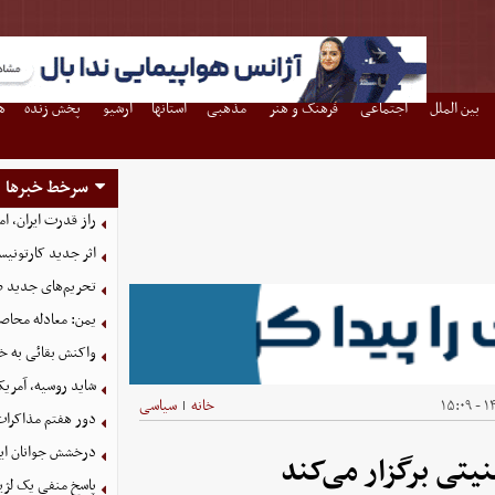
بین الملل
اجتماعی
فرهنگ و هنر
مذهبی
استانها
آرشیو
پخش زنده
ه
سرخط خبرها
راز قدرت ایران، ا
اثر جدید کارتونی
تحریم‌های جدید ضد
یمن: معادله محاصره
واکنش بقائی به خی
شاید روسیه، آمریکا
۱۴۰
خانه
سیاسی
|
دور هفتم مذاکرات
درخشش جوانان ایر
یتی برگزار می‌کند
پاسخ منفی یک لژیو