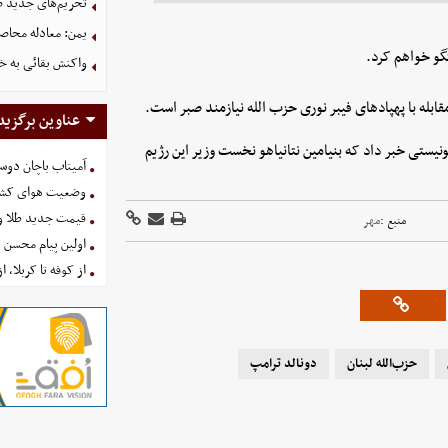
تحریم‌های جدید ضد
یمن: معادله محاصره
گو خواهم کرد.
واکنش بقائی به خی
ابله با پهپادهای فیبر نوری حزب الله نیازمند صبر است.
عناوین برگزید
نیستی خبر داد که بنیامین نتانیاهو نخست وزیر این رژیم
آمیتاب باچان دوست
وضعیت هوای کشور امروز 
قیمت جدید طلا و سکه امروز ۱۶ 
منبع :
مهر
اولین پیام محسن 
از کوفه تا کربلا، ا
حزب‌الله لبنان
دونالد ترامپ