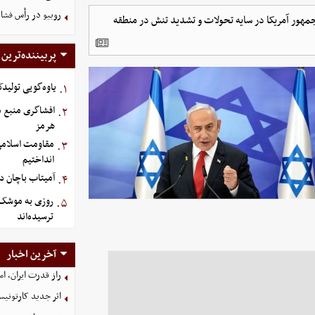
روبیو در رأس فشار
 جمهور آمریکا در سایه تحولات و تشدید تنش در منطقه
پربیننده‌ترین
یاوه‌گویی تولیدک
۱.
افشاگری منبع م
۲.
هرمز
مقاومت اسلامی ع
۳.
انداختیم
آمیتاب باچان دو
۴.
روزی به موشک‌ ه
۵.
ترسیده‌اند
آخرین اخبار
راز قدرت ایران، ا
اثر جدید کارتونی