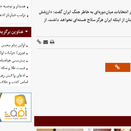
هشدار و توصیه جد
در انتخابات میان‌دوره‌ای به خاطر جنگ ایران گفت: «ارزشش
ترامپ قمارباز ادع
ان از اینکه ایران هرگز سلاح هسته‌ای نخواهد داشت، از
عناوین برگزید
اولین پیام محسن 
فوری/ جزئیات اولی
پیش‌بینی هواشناسی امروز
قیمت طلا و سکه امروز پنجشنب
ادعای واکنش رهبر
اساس کذب و خلاف 