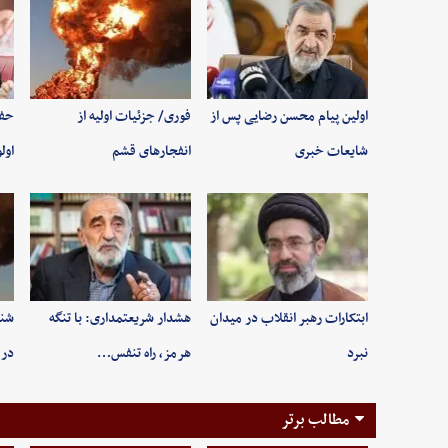
اولین پیام محسن رضایی پس از
فوری/ جزئیات اولیه از
حفظ
شایعات خبری
انفجارهای قشم
اول
ابتکارات رهبر انقلاب در میدان
هشدار شریعتمداری: با تنگه
شنی
نبرد
هرمز، راه تنفس…
در 
مطالب برتر