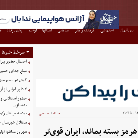
بین الملل
اجتماعی
فرهنگ و هنر
مذهبی
استانها
آرشیو
پخش زنده
ه
سرخط خبرها
احتمال حضور بیرا
مبلغ جدایی حسین 
کیش در مسیر میزبانی
۷ داور ایرانی از آزمون نخبگان آسیا سربلند بیرون آمدند
حضور استقلالی و 
بدنسازی
۱۴
خانه
سیاسی
بودجه سپاهان رکورد زد؛ تصویب
|
ستقلال خوزستان چ
رمز بسته بماند، ایران قوی‌تر
شهریار مغانلو؛ اول