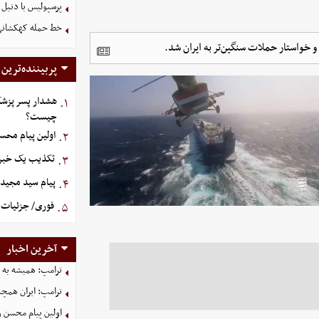
پرسپولیس با دنیل 
خط حمله کهکشانی گ
 و خواستار حملات سنگین‌تر به ایران شد.
پربیننده‌ترین
هشدار پسر پزشک
۱.
چیست؟
اولین پیام محس
۲.
تکذیب یک خبر د
۳.
پیام سید مجید 
۴.
فوری/ جزئیات ا
۵.
آخرین اخبار
ترامپ: همیشه به م
ترامپ: ایران همچن
اولین پیام محسن 