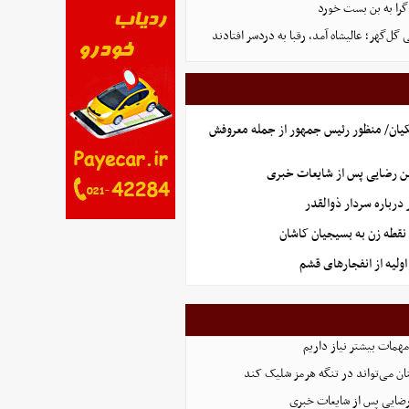
گرا به بن بست خورد
ل‌گهر؛ عالیشاه آمد، رقبا به دردسر افتادند
یان/ منظور رئیس جمهور از جمله معروفش
ن رضایی پس از شایعات خبری
رباره سردار ذوالقدر
نقطه زن به بسیجیان کاشان
ولیه از انفجارهای قشم
همات بیشتر نیاز داریم
ان می‌تواند در تنگه هرمز شلیک کند
رضایی پس از شایعات خبری