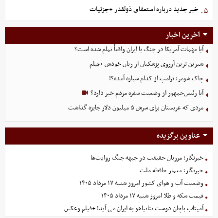
خبر جدید درباره استعفای ذولقدر +جزئیات
۵.
آخرین اخبار
آیا مهمات آمریکا در جنگ با ایران واقعاً تمام شده است؟
شیرین ترین آرزوی پزشکیان از زبان خودش +فیلم
چاک شومر: ترامپ از کدام سیاره آمده؟!
آیا رئیس‌جمهور از وضعیت سفره مردم خبر دارد؟
مردی که عربستان برای سرش ۵ میلیون دلار جایزه گذاشت
عناوین برگزیده
خبرنگار؛ مرزبان حقیقت در جبهه جنگ روایت‌ها
خبرنگار؛ معمار حافظه ملت
وضعیت آب و هوای کشور امروز شنبه ۱۷ مرداد ۱۴۰۵
قیمت سکه و طلا امروز شنبه ۱۷ مرداد ۱۴۰۵
آمیتاب باچان دوست نتانیاهو به ایران می آید! +فیلم وعکس