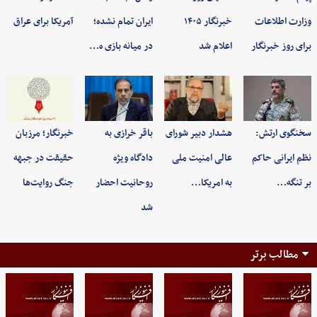
وزارت اطلاعات
خبرنگار ۱۴۰۵
ایران تمام نشده؛
آمریکا برای عراق
برای روز خبرنگار
اعلام شد
در میانه بازی ه…
سخنگوی ارتش:
هشدار دبیر شورای
باقر خرازی به
خبرنگار؛ مرزبان
نظم ایرانی حاکم
عالی امنیت ملی
دادگاه ویژه
حقیقت در جبهه
بر تنگه…
به امریکا…
روحانیت احضار
جنگ روایت‌ها
شد
مطالب برتر