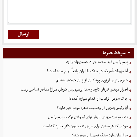
سرخط خبرها
پرسپولیس قید محمدجواد حسین‌نژاد را زد
آیا مهمات آمریکا در جنگ با ایران واقعاً تمام شده است؟
شیرین ترین آرزوی پزشکیان از زبان خودش +فیلم
اصرار مهدی تارتار کارساز شد؛ پرسپولیس دوباره سراغ مدافع نساجی رفت
چاک شومر: ترامپ از کدام سیاره آمده؟!
آیا رئیس‌جمهور از وضعیت سفره مردم خبر دارد؟
تصمیم تازه مهدی تارتار برای لو رفتن ترکیب پرسپولیس
مردی که عربستان برای سرش ۵ میلیون دلار جایزه گذاشت
چرا ایران وارد جنگ تحمیلی سوم شد؟