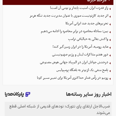
سرخط خبرها
راز قدرت ایران، امنیت پایدار و بومی آن است!
اثر جدید کارتونیست سوری با عنوان مدیریت جدید تنگه هرمز
تحریم‌های جدید ضد ایرانی آمریکا
یمن: معادله محاصره در برابر محاصره را ادامه می‌دهیم
واکنش بقائی به خیالبافی ترامپ
شاید روسیه، آمریکا را در ایران زمین‌گیر کند!
دور هفتم مذاکرات لبنان و رژیم صهیونیستی
درخشش جوانان ایران در المپیاد جهانی هوش مصنوعی
پاسخ منفی یک لژیونر به باشگاه پرسپولیس
روبیو در رأس فشار حداکثری آمریکا برای تغییر مسیر کوبا