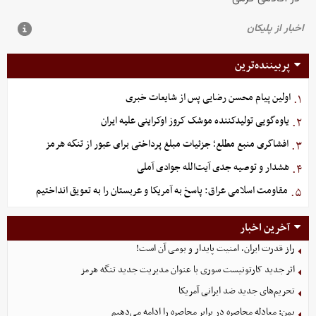
پربیننده‌ترین
اولین پیام محسن رضایی پس از شایعات خبری
۱.
یاوه‌گویی تولیدکننده موشک کروز اوکراینی علیه ایران
۲.
افشاگری منبع مطلع؛ جزئیات مبلغ پرداختی برای عبور از تنگه هرمز
۳.
هشدار و توصیه جدی آیت‌الله جوادی آملی
۴.
مقاومت اسلامی عراق: پاسخ به آمریکا و عربستان را به تعویق انداختیم
۵.
آخرین اخبار
راز قدرت ایران، امنیت پایدار و بومی آن است!
اثر جدید کارتونیست سوری با عنوان مدیریت جدید تنگه هرمز
تحریم‌های جدید ضد ایرانی آمریکا
یمن: معادله محاصره در برابر محاصره را ادامه می‌دهیم