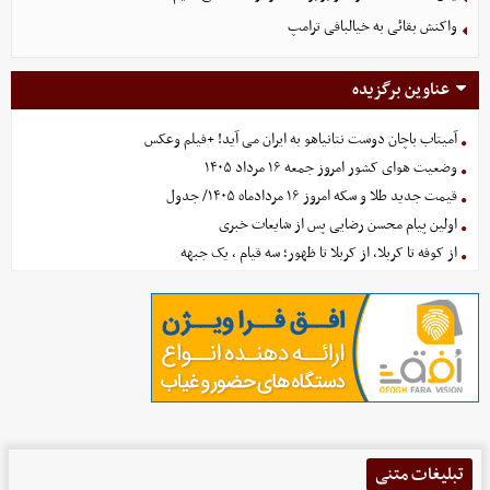
واکنش بقائی به خیالبافی ترامپ
عناوین برگزیده
آمیتاب باچان دوست نتانیاهو به ایران می آید! +فیلم وعکس
وضعیت هوای کشور امروز جمعه ۱۶ مرداد ۱۴۰۵
قیمت جدید طلا و سکه امروز ۱۶ مردادماه ۱۴۰۵/ جدول
اولین پیام محسن رضایی پس از شایعات خبری
از کوفه تا کربلا، از کربلا تا ظهور؛ سه قیام ، یک جبهه
تبلیغات متنی