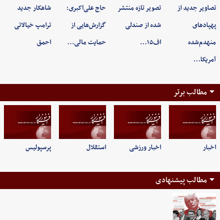
تصاویر جدید از
تصویر تازه منتشر
حاج علی‌اکبری:
شاهکار جدید
پهپادهای
شده از صندلی
گزارش‌هایی از
ترامپ خیالاتی
منهدم‌شده
اف۱۵…
حمایت مالی…
احمق
آمریکا…
مطالب برتر
اخبار
اخبار ورزشی
استقلال
پرسپولیس
مطالب پیشنهادی