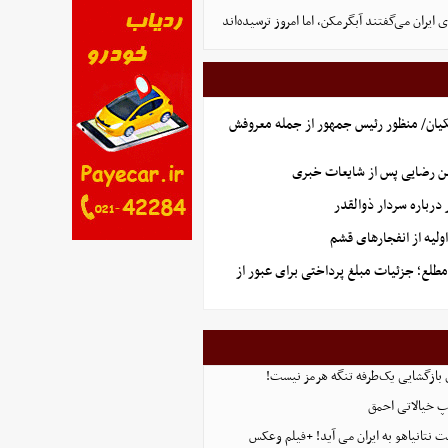
ایران می‌گفتند آبگرمکن، اما امروز ترسیده‌اند
یان/ منظور رئیس جمهور از جمله معروفش
ن رضایی پس از شایعات خبری
رباره سردار ذوالقدر
لیه از انفجارهای قشم
طلع؛ جزئیات مبلغ پرداختی برای عبور از
ی بازگشایی یک‌طرفه تنگه هرمز نیست!
پ خیالاتی احمق
 نتانیاهو به ایران می آید! +فیلم وعکس