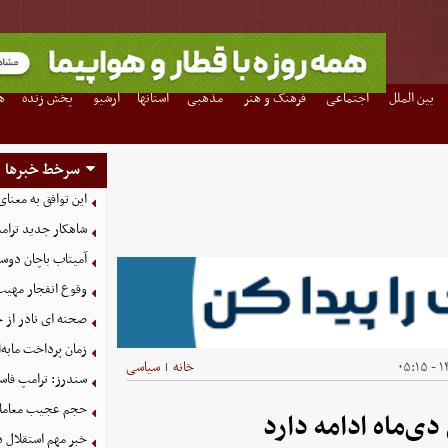
بین الملل
اجتماعی
فرهنگ و هنر
مذهبی
استانها
آرشیو
پخش زنده
ه
سرخط خبرها
این توافق به معنا
شاهکار جدید ترام
آمیتاب باچان دوست
وقوع انفجار مهی
صحنه ای نادر از 
زمان پرداخت مابه‌
۱۴
خانه
سیاسی
|
سندرز: ترامپ فاسد
حجم عجیب معاملا
ی‌ماه ادامه دارد
خبر مهم استقلال د