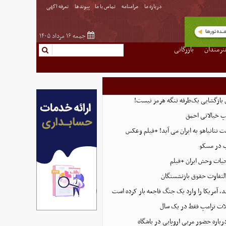
درباره ما
مرامنامه
تماس با ما
پیوندها
تعرفه اگهی
جمعه ۱۶ مرداد ۱۴۰۵
نرمندان
بازرگانی
ی بازگشایی یک‌طرفه تنگه هرمز نیست!
پ خیالاتی احمق
 نتانیاهو به ایران می آید! +فیلم وعکس
ب در مسکو
حیات وحش ایران +فیلم
التفاوت حقوق بازنشستگان
، آمریکا را وارد یک جنگ فاجعه بار کرده است
ت ترامپ فقط در یک سال
رباره حضور مربی اروپایی در باشگاه