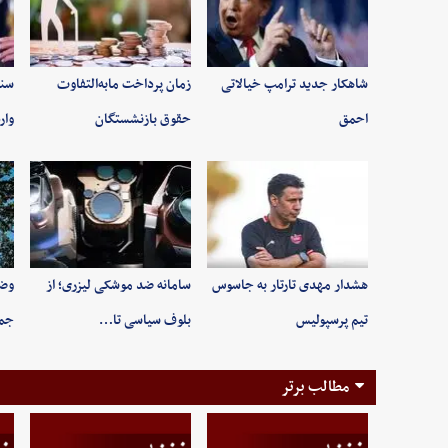
شاهکار جدید ترامپ خیالاتی
زمان پرداخت مابه‌التفاوت
سند
احمق
حقوق بازنشستگان
وار
هشدار مهدی تارتار به جاسوس
سامانه ضد موشکی لیزری؛ از
وضع
تیم پرسپولیس
بلوف سیاسی تا…
جمعه ۱۶ م
مطالب برتر