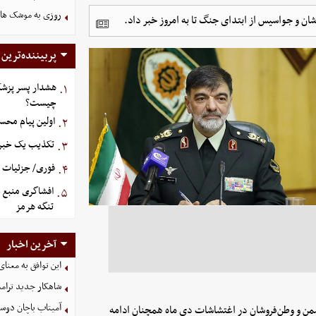
روزی به موشک‌ های 
پربیننده‌ترین
هشدار پسر پزشک
۱.
چیست؟
اولین پیام محس
۲.
تکذیب یک خبر د
۳.
فوری/ جزئیات او
۴.
افشاگری منبع م
۵.
تنگه هرمز
آخرین اخبار
این توافق به معنا
شاهکار جدید ترام
آمیتاب باچان دوست
شمن و وطن‌فروشان در اغتشاشات دی ماه همچنان ادامه