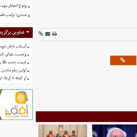
وقوع انفجار مهی
سندرز: ترامپ فاسد
عناوین برگزید
آمیتاب باچان دوست
وضعیت هوای کشور امروز 
قیمت جدید طلا و سکه امروز ۱۶ 
اولین پیام محسن 
از کوفه تا کربلا، ا