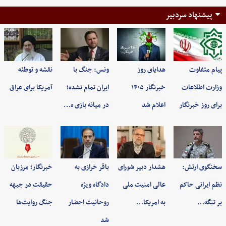
پیشنهاد سردبیر
پیام متفاوت
هدایای روز
ونس: جنگ با
نقشه و توطئه
وزارت اطلاعات
خبرنگار ۱۴۰۵
ایران تمام نشده؛
آمریکا برای عراق
برای روز خبرنگار
اعلام شد
در میانه بازی ه…
سخنگوی ارتش:
هشدار دبیر شورای
باقر خرازی به
خبرنگار؛ مرزبان
نظم ایرانی حاکم
عالی امنیت ملی
دادگاه ویژه
حقیقت در جبهه
بر تنگه…
به امریکا…
روحانیت احضار
جنگ روایت‌ها
شد