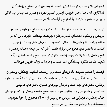
همچنین یاد و خاطره فرماندهان والامقام شهید نیروهای مسلح و رزمندگان
فداکاری که با بذل جان خویش، ایثار را تفسیر نموده و مسیر هدایت و ایستادگی
را برای ما هموار کردند، با احترام و ارادت، یاد می‌نماییم.
در این مسیر پرافتخار، ملت قهرمان ایران و نیروهای مسلح همواره از حضور
تاریخی و پرشکوه «شهدای کادر درمان» بهره‌مند بوده‌اند. قهرمانانی که در
میانه جراحت‌ها و خون‌ها در حالی که خود در معرض خطر بودند، از جان
گذشتند تا نفس‌های مجروحان برقرار باشد. آنان که در میانه «جنگ رمضان»
علم و عمل را با شهادت پیوند زدند، اکنون در کنار امام و فرماندهان بزرگ
شهید، شاهد شکوه ایستادگی شما هستند و بر ملت بزرگ خویش می‌بالند.
فرصت را مغتنم شمرده، تلاش‌های مستمر و ارزشمند اساتید، پزشکان، پرستاران،
پیراپزشکان، امدادگران و سایر کارکنان حوزه سلامت شاغل در دانشگاه‌های علوم
پزشکی، بخش‌های بهداشت و درمان نیروهای مسلح، بخش‌های عمومی
غیردولتی و خصوصی و داوطلبان عزیز عضو بسیج جامعه پزشکی را که در جریان
جنگ رمضان با مهارتی مثال زدنی جان بیش از ۳۴۰۰۰ مجروح را احیا نمودید،
صمیمانه ارج نهاده و سپاسگزاری می‌نمایم.