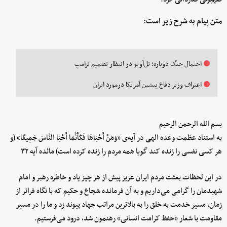
متن پیام به شرح زیر است:
احتمال جنگ دوباره؛ تل‌آویو در انتظار تصمیم ترامپ
اعتراف وزیر دفاع پیشین آمریکا درمورد ایران
بسم الله الرحمن الرحیم
به استناد عظمت وعده الهی در آیه‌ی «وَمَنْ أَحْیَاهَا فَکَأَنَّمَا أَحْیَا النَّاسَ جَمِیعًا» (و
هر کسی نفسی را زنده کند گویا همه مردم را زنده کرده است) مائده آیه ۳۲
در این لحظات بعثت مردم ایران عزیز پیش از هر چیز یاد و خاطره رهبر و امام
شهیدمان را گرامی می‌داریم و به آن فرمانده شجاع و حکیم که با نگاه فراتر از
زمان، مسیر خدمت به خلق را به بالاترین مراتب جهاد پیوند زد و ما را در مسیر
مقاومت با شعار «حفظ کرامت انسانی» رهنمون شد، درود می‌فرستیم.