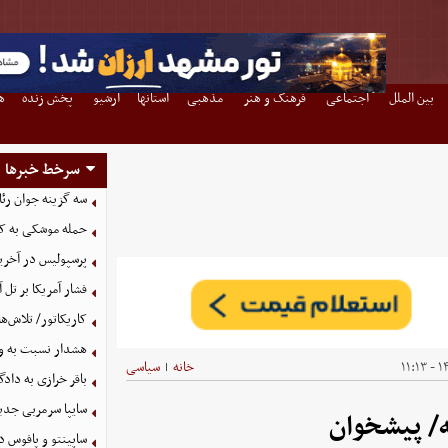
بین الملل
اجتماعی
فرهنگ و هنر
مذهبی
استانها
آرشیو
پخش زنده
ه
سرخط خبرها
سه گزینه جوان رئ
حمله موشکی به کش
پرسپولیس در آخری
فشار آمریکا بر تل 
کاریکاتور/ تلاش‌ها
هشدار نسبت به وق
۱۴۰
خانه
سیاسی
|
باقر خرازی به داد
سایپا سرمربی جدی
/ پیشخوان
ساپینتو و پافوس