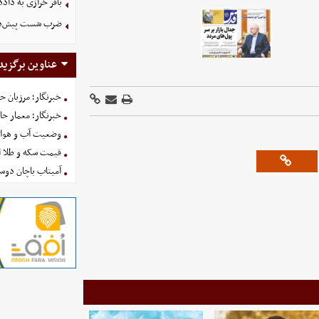
باقر خرازی به داد
ضرب شست پیش‌دستا
عناوین برگزید
خبرنگار؛ مرزبان 
خبرنگار؛ معمار ح
وضعیت آب و هوای کشور ا
قیمت سکه و طلا امروز شنبه
آمیتاب باچان دوست