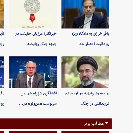
باقر خرازی به دادگاه ویژه
خبرنگار؛ مرزبان حقیقت در
تأی
روحانیت احضار شد
جبهه جنگ روایت‌ها
رجب
توصیه رهبرشهید درباره حضور
افشاگری شهرام همایون:
وقت
فرزندانش در جنگ
سرنوشت «من‌وتو» در…
روح
مطالب برتر