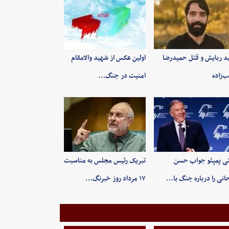
ید ربایش و قتل حمیدرضا
اولین عکس از شهید والامقام
‌زاده
امنیت در جنگ…
ی پمپئو جواب حسن
تبریک رئیس مجلس به مناسبت
انی را درباره جنگ با…
۱۷ مرداد روز خبرنگ…