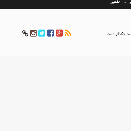
ر
مذهبی
بع بلامانع است.