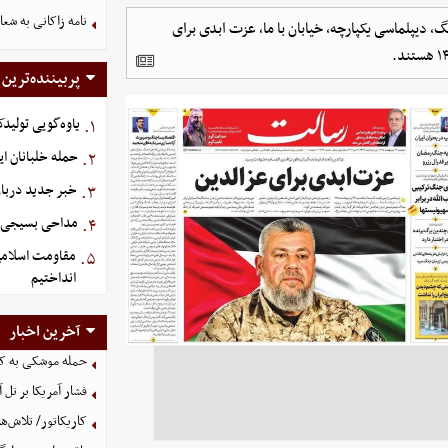
نامه زاکانی به شعا
، دیپلماسی یکپارچه، خیابان با ما، عزت ابدی برای
پربیننده‌ترین
یاوه‌گویی تولیدک
۱.
حمله خلبانان ایرا
۲.
خبر جدید دربار
۳.
مداحی بسیجی ش
۴.
مقاومت اسلامی 
۵.
انداختیم
آخرین اخبار
حمله موشکی به کش
فشار آمریکا بر تل 
کاریکاتور/ تلاش‌ها