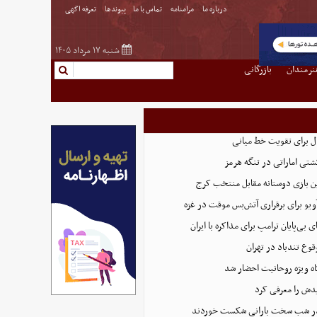
درباره ما
مرامنامه
تماس با ما
پیوندها
تعرفه اگهی
شنبه ۱۷ مرداد ۱۴۰۵
نرمندان
بازرگانی
ال برای تقویت خط میانی
تی اماراتی در تنگه هرمز
ن بازی دوستانه مقابل منتخب کرج
‌آویو برای برقراری آتش‌بس موقت در غزه
ی بی‌پایان ترامپ برای مذاکره با ایران
وع تندباد در تهران
گاه ویژه روحانیت احضار شد
دش را معرفی کرد
 در شب سخت بارانی شکست خوردند