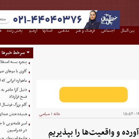
بین الملل
اجتماعی
فرهنگ و هنر
مذهبی
استانها
آرشیو
پخش زنده
ه
سرخط خبرها
پنجره بسته استقلا
گاوی با موهای صو
ماهواره ایرانی که 
دنیل گرا حاضر به
فسخ قرارداد
گام بزرگ فوتسال ای
۱۴
خانه
سیاسی
شنیده شدن صدای د
|
امیر قلعه‌نویی تا
ورده و واقعیت‌ها را بپذیریم
در فدراسیون
شایعه استعفای جیا