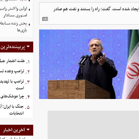
یجاد شده است، گفت: راه را بستند و نفت هم صادر
اولین واکنش رامین
استوری معنادار
پخش زنده مسابقات 
بازی‌ها
پربیننده‌ترین
علت انفجار جبل‌
۱.
ترامپ وعده تسل
۲.
ترامپ با تهدید
۳.
است
چرا موشک‌های ای
۴.
جنگ با ایران؛ 
۵.
انتخابات
آخرین اخبار