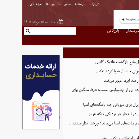
درباره ما
مرامنامه
تماس با ما
پیوندها
تعرفه اگهی
پنجشنبه ۱۵ مرداد ۱۴۰۵
نرمندان
بازرگانی
ل مانع بازگشت هافبک گابنی
رتی جنجال به پا کرد+ عکس
از سد ابرها عبور می‌کند
 جدایی از پرسپولیس نیست؛ شرط سنگین برای
ران برای میزبانی جام باشگاه‌های آسیا
و انفجار در نزدیکی تنگه هرمز
 جام ملت‌های آسیا می‌ماند؟ چرخش نظر منتقدان
نی اینفانتینو تکذیب شد