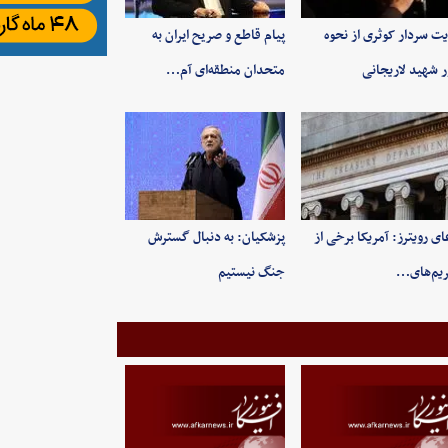
یت سردار کوثری از نحوه
پیام قاطع و صریح ایران به
ر شهید لاریجانی
متحدان منطقه‌ای آم…
ای رویترز: آمریکا برخی از
پزشکیان: به‌ دنبال گسترش
یم‌های…
جنگ نیستیم