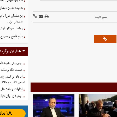
ماهواره ایرانی که 
شنیده شدن صدای د
بن سلمان فورا با
منبع :
ایسنا
هشدار ایران
روایت سردار کوثری
پیام قاطع و صریح ا
عناوین برگزید
پیش‌بینی هواشناسی امروز
قیمت طلا و سکه امروز پنجشنب
ادعای واکنش رهبر
اساس کذب و خلاف 
ادارات و بانک‌های کدام استان
پیچیدن نوای «یالث