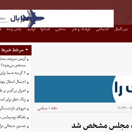
بین الملل
اجتماعی
فرهنگ و هنر
مذهبی
استانها
آرشیو
پخش زنده
ه
سرخط خبرها
آزمون سرنوشت‌ساز 
مشخص می‌شود؟
۲ گزینه صنعا برای ریاض
احتمال انتقال مهد
اصرار بن‌گویر بر
زنگ خطر برای استق
۱۴
خانه
سیاسی
«رویای بازنشستگی
|
باشگاه پرسپولیس م
یسه مجلس مشخص شد
دستور جنجالی ترام