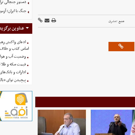
دستور جنجالی ترام
جنگ با ایران؛ آزم
منبع :
مشرق
عناوین برگزید
ادعای واکنش رهبر
اساس کذب و خلاف 
وضعیت آب و هوای کشور 
قیمت سکه و طلا امروز چه
ادارات و بانک‌های کدام استان
پیچیدن نوای «یالث