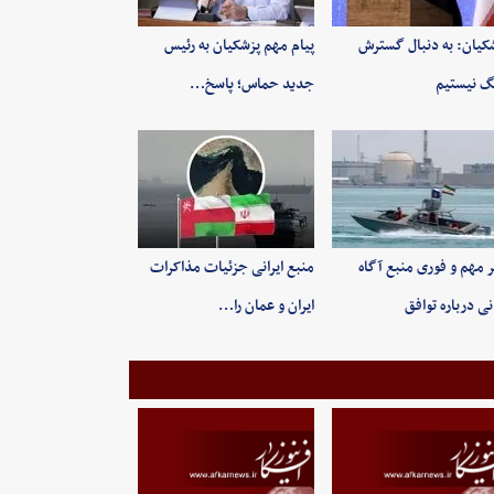
کیان: به‌ دنبال گسترش
پیام مهم پزشکیان به رئیس
 نیستیم
جدید حماس؛ پاسخ…
 مهم و فوری منبع آگاه
منبع ایرانی جزئیات مذاکرات
انی درباره توافق
ایران و عمان را…