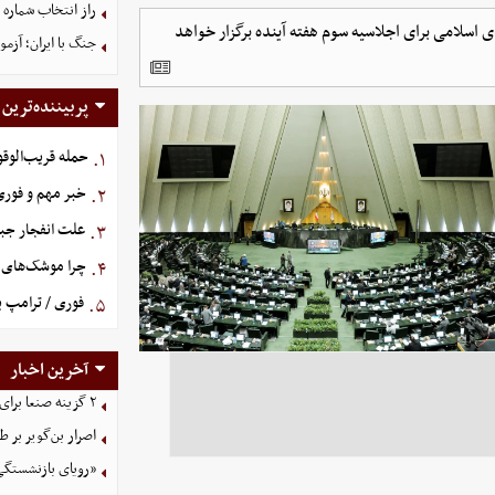
راز انتخاب شماره ۶۱ توسط محمد صلاح فاش شد
امی برای اجلاسیه‌ سوم هفته‌ آینده برگزار خواهد
جنگ با ایران؛ آزم
پربیننده‌ترین
حمله قریب‌الوقو
۱.
خبر مهم و فوری 
۲.
علت انفجار جبل
۳.
چرا موشک‌های ای
۴.
فوری / ترامپ ب
۵.
آخرین اخبار
۲ گزینه صنعا برای ریاض
اصرار بن‌گویر بر
«رویای بازنشستگی