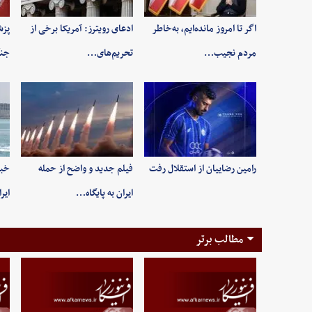
اگر تا امروز مانده‌ایم، به‌خاطر
ادعای رویترز: آمریکا برخی از
پزش
مردم نجیب…
تحریم‌های…
جنگ
رامین رضاییان از استقلال رفت
فیلم جدید و واضح از حمله
خبر
ایران به پایگاه…
ایر
مطالب برتر