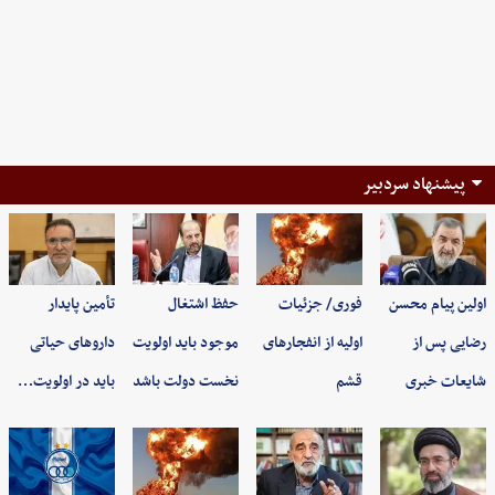
پیشنهاد سردبیر
اولین پیام محسن
فوری/ جزئیات
حفظ اشتغال
تأمین پایدار
رضایی پس از
اولیه از انفجارهای
موجود باید اولویت
داروهای حیاتی
شایعات خبری
قشم
نخست دولت باشد
باید در اولویت…