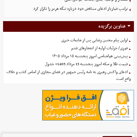
ترامپ قمارباز ادعای متناقض خود درباره تنگه هرمز را تکرار کرد
عناوین برگزیده
اولین پیام محسن رضایی پس از شایعات خبری
فوری/ جزئیات اولیه از انفجارهای قشم
پیش‌بینی هواشناسی امروز پنجشنبه ۱۵ مرداد ۱۴۰۵
قیمت طلا و سکه امروز پنجشنبه 15 مرداد 1405+ جدول
ادعای واکنش رهبری به نامه رئیس جمهور در فضای مجازی از اساس کذب و خلاف
واقع است