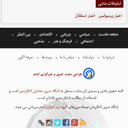
تبلیغات متنی
اخبار پرسپولیس
اخبار استقلال
صفحه نخست
سیاسی
ورزشی
اقتصادی
بین الملل
اجتماعی
فرهنگ و هنر
مذهبی
درباره ما
مرامنامه
تماس با ما
پیوندها
تعرفه اگهی
طراحی سایت خبری و خبرگزاری آسام
کلیه حقوق مادی و معنوی این سایت متعلق به
پایگاه خبری تحلیلی افکارنیوز
است و
استفاده از مطالب با ذکر منبع بلامانع است.
پایگاه خبری افکارخبر توسط سرورهای
گروه نرم افزاری آسام
میزبانی می شود.