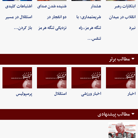
ابتکارات رهبر
هشدار
شنیده شدن صدای
اشتباهات کلیدی
انقلاب در میدان
شریعتمداری: با
دو انفجار در
استقلال در مسیر
نبرد
تنگه هرمز، راه
نزدیکی تنگه هرمز
باز کردن…
تنفس…
مطالب برتر
اخبار
اخبار ورزشی
استقلال
پرسپولیس
مطالب پیشنهادی