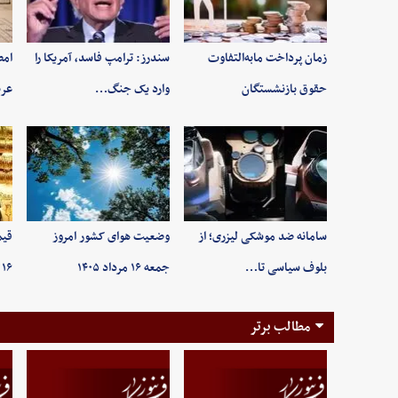
زمان پرداخت مابه‌التفاوت
سندرز: ترامپ فاسد، آمریکا را
امض
حقوق بازنشستگان
وارد یک جنگ…
عرب
سامانه ضد موشکی لیزری؛ از
وضعیت هوای کشور امروز
قیم
بلوف سیاسی تا…
جمعه ۱۶ مرداد ۱۴۰۵
۱۶ مردادماه ۱۴۰۵/ …
مطالب برتر