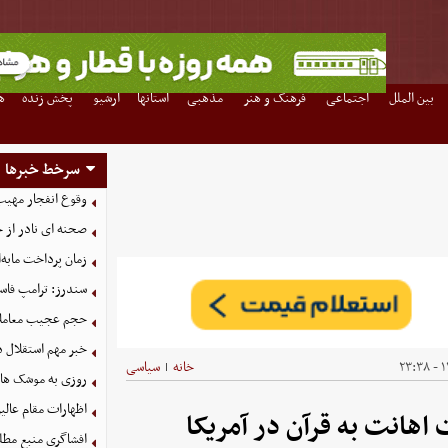
بین الملل
اجتماعی
فرهنگ و هنر
مذهبی
استانها
آرشیو
پخش زنده
ه
سرخط خبرها
وقوع انفجار مهی
صحنه ای نادر از 
زمان پرداخت مابه‌
سندرز: ترامپ فاسد
حجم عجیب معاملا
خبر مهم استقلال د
۱۴
خانه
سیاسی
|
روزی به موشک‌ های 
اظهارات مقام عالیر
اهانت به قرآن در آمریکا
افشاگری منبع مطلع