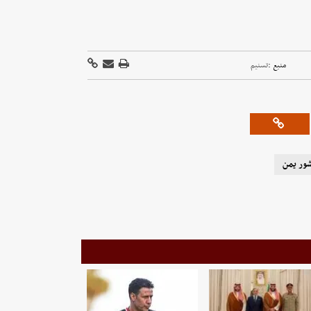
منبع :
تسنیم
ور یمن