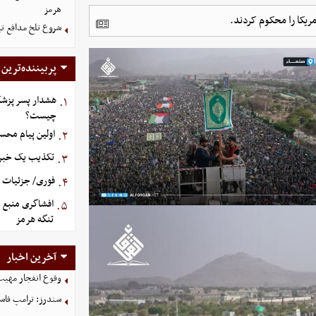
هرمز
ریکا را محکوم کردند.
شروع تلخ مدافع ت
پربیننده‌ترین
هشدار پسر پزشک
۱.
چیست؟
اولین پیام محس
۲.
تکذیب یک خبر د
۳.
فوری/ جزئیات او
۴.
افشاگری منبع م
۵.
تنگه هرمز
آخرین اخبار
وقوع انفجار مهی
سندرز: ترامپ فاسد