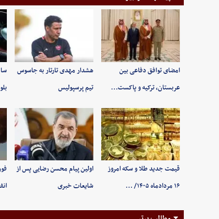
امضای توافق دفاعی بین
هشدار مهدی تارتار به جاسوس
سام
عربستان، ترکیه و پاکست…
تیم پرسپولیس
بلو
قیمت جدید طلا و سکه امروز
اولین پیام محسن رضایی پس از
فور
۱۶ مردادماه ۱۴۰۵/ …
شایعات خبری
انف
مطالب برتر