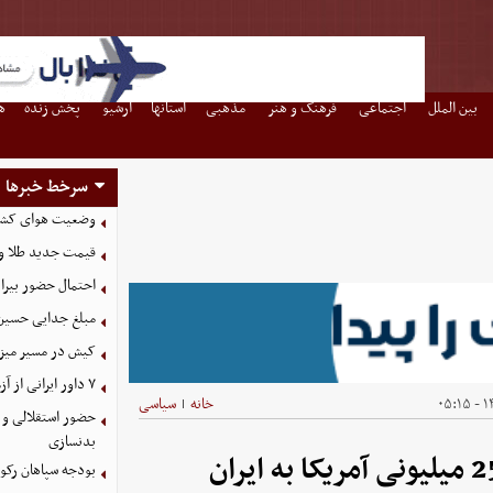
بین الملل
اجتماعی
فرهنگ و هنر
مذهبی
استانها
آرشیو
پخش زنده
ه
سرخط خبرها
وضعیت هوای کشور امروز 
قیمت جدید طلا و سکه امروز ۱۶ م
احتمال حضور بیرا
مبلغ جدایی حسین 
کیش در مسیر میزبانی
۷ داور ایرانی از آزمون نخبگان آسیا سربلند بیرون آمدند
۱۴
خانه
سیاسی
|
حضور استقلالی و 
بدنسازی
بودجه سپاهان رکورد زد؛ تصویب