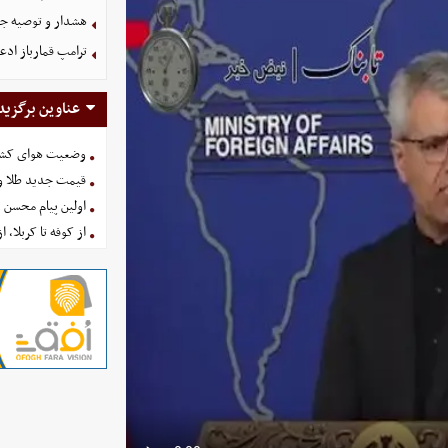
هشدار و توصیه جد
ترامپ قمارباز ادع
عناوین برگزید
وضعیت هوای کشور امروز 
قیمت جدید طلا و سکه امروز ۱۶ 
اولین پیام محسن 
از کوفه تا کربلا، ا