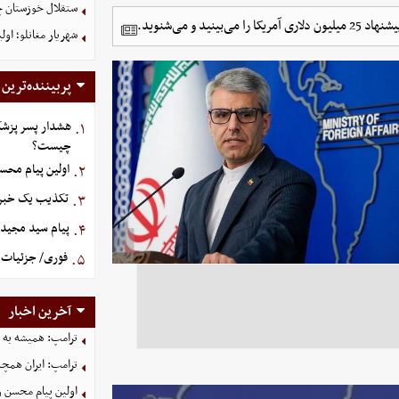
ستقلال خوزستان چ
و می‌شنوید.
شهریار مغانلو؛ اول
پربیننده‌ترین
هشدار پسر پزشک
۱.
چیست؟
اولین پیام محس
۲.
تکذیب یک خبر د
۳.
پیام سید مجید 
۴.
فوری/ جزئیات ا
۵.
آخرین اخبار
ترامپ: همیشه به م
ترامپ: ایران همچن
اولین پیام محسن 