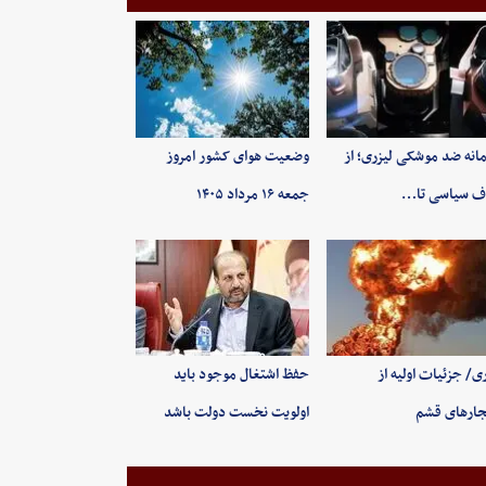
انه ضد موشکی لیزری؛ از
وضعیت هوای کشور امروز
ف سیاسی تا…
جمعه ۱۶ مرداد ۱۴۰۵
ی/ جزئیات اولیه از
حفظ اشتغال موجود باید
جارهای قشم
اولویت نخست دولت باشد