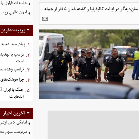
جلسه اضطراری رئی
رسانه‌های آمریکایی از وقوع یک حمله مسلحانه به مرکز اسلامی شهر سان‌دیه‌گو در ایالت کالیفرنیا و کشته شدن ۵ نفر از جمله
ایمان عالمی روی 
پربیننده‌ترین
پیام سید مجید 
۱.
ترامپ با تهدید
۲.
است
ترامپ وعده تسل
۳.
چرا موشک‌های ای
۴.
جنگ با ایران؛ 
۵.
انتخابات
آخرین اخبار
آمادگی کامل ارتش
سرنوشت مبهم سه خ