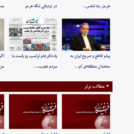
هرمز، راه تنفس…
در نزدیکی تنگه هرمز
مسی
پیام قاطع و صریح ایران به
راه نافرجام ترامپ، رو راست با
اگر
متحدان منطقه‌ای آم…
مردم نجیب،…
مر
مطالب برتر