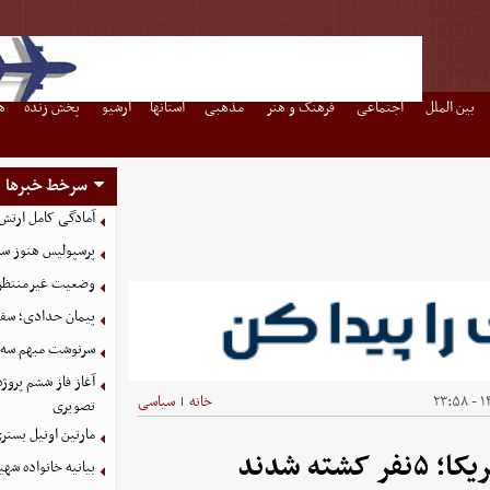
بین الملل
اجتماعی
فرهنگ و هنر
مذهبی
استانها
آرشیو
پخش زنده
ه
سرخط خبرها
آمادگی کامل ارتش
پرسپولیس هنوز سه
وضعیت غیرمنتظره
پیمان حدادی؛ سفی
سرنوشت مبهم سه خ
آغاز فاز ششم پروژ
۱۴
خانه
سیاسی
|
تصویری
مارتین اونیل بستری شد؛ سرمرب
ه شدند
بیانیه خانواده شهی