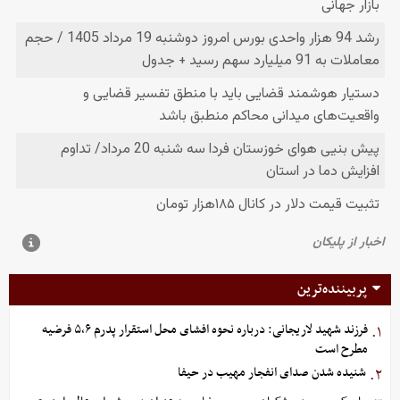
پربیننده‌ترین
فرزند شهید لاریجانی: درباره نحوه افشای محل استقرار پدرم ۵،۶ فرضیه
۱.
مطرح است
شنیده شدن صدای انفجار مهیب در حیفا
۲.