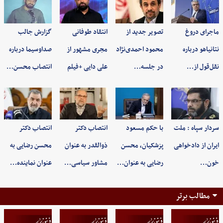
ماجرای دروغ
تصویر جدید از
انتقاد طوفانی
گزارش جالب
نتانیاهو درباره
محمود احمدی‌نژاد
مجری مشهور از
صداوسیما درباره
نقل‌قول از…
در جلسه…
علی دایی +فیلم
انتصاب محسن…
سردار سپاه : ملت
با حکم مسعود
انتصاب دکتر
انتصاب دکتر
ایران از دادخواهی
پزشکیان، محسن
ذوالقدر به عنوان
محسن رضایی به
خون…
رضایی به عنوان…
مشاور سیاسی…
عنوان نماینده…
مطالب برتر