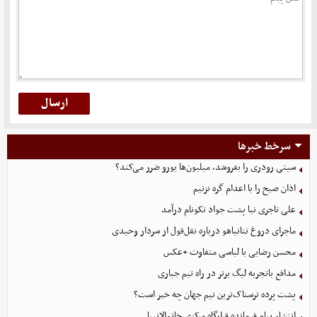
سرخط خبرها
سیتی رودری را بفروشد، میلیون‌ها یورو ضرر می‌کند؟
اذان صبح را با اعدام گره نزنیم
علی تاجری‌ نیا پشت جواد نکونام درآمد
ماجرای دروغ نتانیاهو درباره نقل‌قول از سردار وحیدی
محسن رضایی با لباسی متفاوت +عکس
مدافع باتجربه لیگ برتر در راه تیم جباری
پشت پرده ترسناک‌ترین تیم جهان چه خبر است؟
انتشار پیام فرمانده قرارگاه مرکزی خاتم‌الانبیا