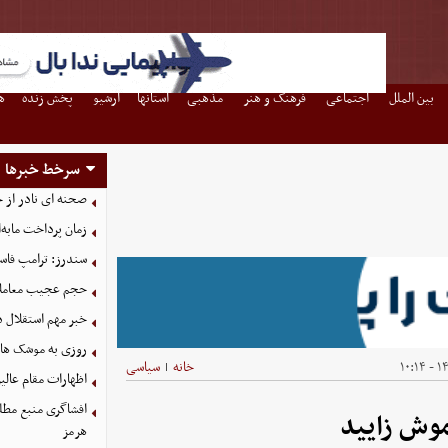
بین الملل
اجتماعی
فرهنگ و هنر
مذهبی
استانها
آرشیو
پخش زنده
ه
سرخط خبرها
صحنه ای نادر از 
زمان پرداخت مابه‌
سندرز: ترامپ فاسد
حجم عجیب معاملا
خبر مهم استقلال د
روزی به موشک‌ های 
۱۴۰
خانه
سیاسی
|
اظهارات مقام عالیر
افشاگری منبع مطلع
 موش زایید
هرمز