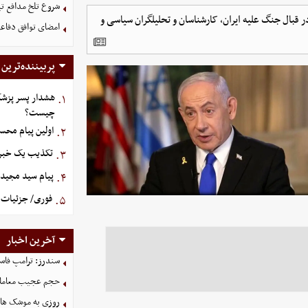
شروع تلخ مدافع ت
 قبال جنگ علیه ایران، کارشناسان و تحلیلگران سیاسی و
امضای توافق دفاعی
پربیننده‌ترین
هشدار پسر پزشک
۱.
چیست؟
اولین پیام محس
۲.
تکذیب یک خبر د
۳.
پیام سید مجید 
۴.
فوری/ جزئیات ا
۵.
آخرین اخبار
سندرز: ترامپ فاسد
حجم عجیب معاملا
روزی به موشک‌ های 