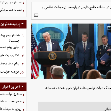
هشدار مهدی تارتا
در منطقه خلیج فارس درباره میزان حمایت نظامی از
سامانه ضد موشکی 
پربیننده‌ترین
هشدار پسر پزشک
۱.
چیست؟
اولین پیام محس
۲.
تکذیب یک خبر د
۳.
پیام سید مجید 
۴.
فوری/ جزئیات ا
۵.
آخرین اخبار
جنگ دولت ترامپ علیه ایران دچار شکاف شده‌اند.
سندرز: ترامپ فاسد
حجم عجیب معاملا
روزی به موشک‌ های 
خاباتی