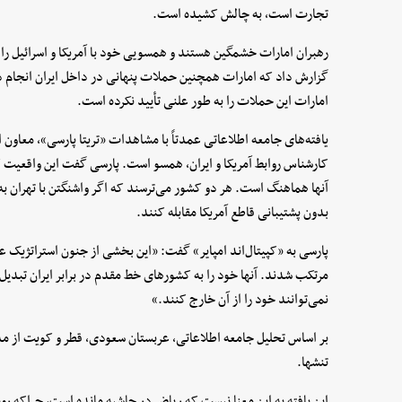
تجارت است، به چالش کشیده است.
رهبران امارات خشمگین هستند و همسویی خود با آمریکا و اسرائیل را د
گزارش داد که امارات همچنین حملات پنهانی در داخل ایران انجام دا
امارات این حملات را به طور علنی تأیید نکرده است.
یافته‌های جامعه اطلاعاتی عمدتاً با مشاهدات «تریتا پارسی»، معاون
کارشناس روابط آمریکا و ایران، همسو است. پارسی گفت این واقعیت که
آنها هماهنگ است. هر دو کشور می‌ترسند که اگر واشنگتن با تهران به تو
بدون پشتیبانی قاطع آمریکا مقابله کنند.
پارسی به «کپیتال‌اند امپایر» گفت: «این بخشی از جنون استراتژیک ع
مرتکب شدند. آنها خود را به کشور‌های خط مقدم در برابر ایران تبدیل 
نمی‌توانند خود را از آن خارج کنند.»
بر اساس تحلیل جامعه اطلاعاتی، عربستان سعودی، قطر و کویت از مذاک
تنشها.
این یافته به این معنا نیست که ریاض در حاشیه مانده است، چراکه رو