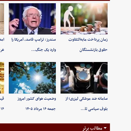
زمان پرداخت مابه‌التفاوت
سندرز: ترامپ فاسد، آمریکا را
امض
حقوق بازنشستگان
وارد یک جنگ…
عرب
سامانه ضد موشکی لیزری؛ از
وضعیت هوای کشور امروز
قیم
بلوف سیاسی تا…
جمعه ۱۶ مرداد ۱۴۰۵
۱۶ مردادماه ۱۴۰۵/ …
مطالب برتر