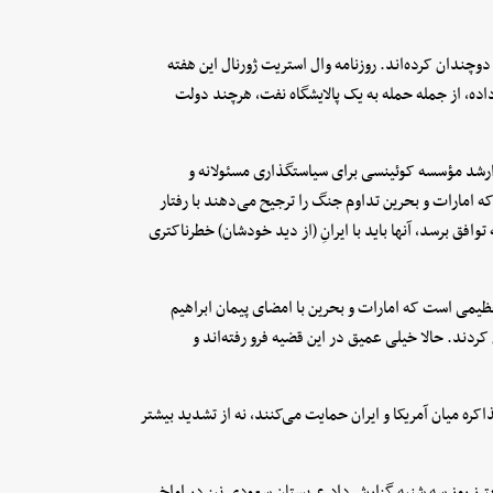
وچندان کرده‌اند. روزنامه وال استریت ژورنال این هفته
ده، از جمله حمله به یک پالایشگاه نفت، هرچند دولت
 ارشد مؤسسه کوئینسی برای سیاستگذاری مسئولانه و
 امارات و بحرین تداوم جنگ را ترجیح می‌دهند با رفتار
افق برسد، آنها باید با ایرانِ (از دید خودشان) خطرناکتری
ظیمی است که امارات و بحرین با امضای پیمان ابراهیم
کردند. حالا خیلی عمیق در این قضیه فرو رفته‌اند و
ره میان آمریکا و ایران حمایت می‌کنند، نه از تشدید بیشتر
یترز روز سه شنبه گزارش داد عربستان سعودی نیز در اواخر