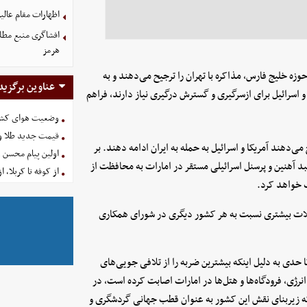
اظهارات مقام عالیر
افشاگری منبع مطلع
هرمز
زه خلیج فارس، مذاکره با تهران را ترجیح می‌دهند و به
عناوین برگزید
و اسرائیل برای ازسرگیری و گسترش درگیری نیاز دارند، فراهم
وضعیت هوای کشور امروز 
قیمت جدید طلا و سکه امروز ۱۶ 
هند آمریکا و اسرائیل به حمله به ایران ادامه دهند. بر
اولین پیام محسن 
نبد آهنین و پرسنل اسرائیلی مستقر در امارات به محافظت از
از کوفه تا کربلا، ا
ک خواهد کرد.
ات بیشتری نسبت به هر کشور دیگری در شورای همکاری
حدی به دلیل اینکه بیشترین ضربه را از تلافی جویی‌های
ژی، فرودگاه‌ها و هتل‌ها در امارات اصابت کرده است، در
 که زیربنای نقش این کشور به عنوان قطب جهانی گردشگری و