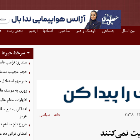
بین الملل
اجتماعی
فرهنگ و هنر
مذهبی
استانها
آرشیو
پخش زنده
ه
سرخط خبرها
سندرز: ترامپ فاسد
حجم عجیب معاملا
خبر مهم استقلال د
روزی به موشک‌ های 
اظهارات مقام عالیر
افشاگری منبع مطلع
۱۴۰
خانه
سیاسی
|
هرمز
شروع تلخ مدافع ت
ت نمی‌کنند
امضای توافق دفاعی