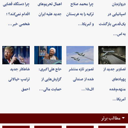
دروازه‌بان
چرا محمد صلاح
اعمال تحریم‌های
چرا دستگاه قضایی
اسپانیایی در
ترکیه را به عربستان
جدید علیه ایران
اقدام نمی‌کند؟ ؛
یک‌قدمی بازگشت
و آمریکا…
شخصی خبر…
به اس…
تصاویر جدید از
تصویر تازه منتشر
حاج علی‌اکبری:
شاهکار جدید
پهپادهای
شده از صندلی
گزارش‌هایی از
ترامپ خیالاتی
منهدم‌شده
اف۱۵…
حمایت مالی…
احمق
آمریکا…
مطالب برتر