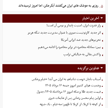
روزی به موشک‌ های ایران می‌گفتند آبگرمکن، اما امروز ترسیده‌اند
۵.
آخرین اخبار
راز قدرت ایران، امنیت پایدار و بومی آن است!
اثر جدید کارتونیست سوری با عنوان مدیریت جدید تنگه هرمز
تحریم‌های جدید ضد ایرانی آمریکا
یمن: معادله محاصره در برابر محاصره را ادامه می‌دهیم
واکنش بقائی به خیالبافی ترامپ
عناوین برگزیده
آمیتاب باچان دوست نتانیاهو به ایران می آید! +فیلم وعکس
وضعیت هوای کشور امروز جمعه ۱۶ مرداد ۱۴۰۵
قیمت جدید طلا و سکه امروز ۱۶ مردادماه ۱۴۰۵/ جدول
اولین پیام محسن رضایی پس از شایعات خبری
از کوفه تا کربلا، از کربلا تا ظهور؛ سه قیام ، یک جبهه