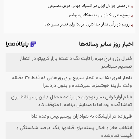
درخشش جوانان ایران در المپیاد جهانی هوش مصنوعی
پاسخ منفی یک لژیونر به باشگاه پرسپولیس
روبیو در رأس فشار حداکثری آمریکا برای تغییر مسیر کوبا