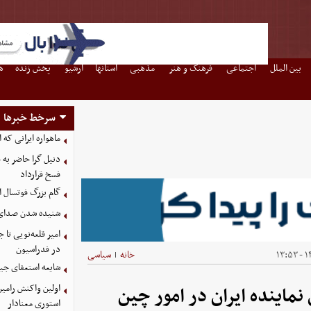
بین الملل
اجتماعی
فرهنگ و هنر
مذهبی
استانها
آرشیو
پخش زنده
ه
سرخط خبرها
ماهواره ایرانی که 
دنیل گرا حاضر به
فسخ قرارداد
گام بزرگ فوتسال ای
شنیده شدن صدای د
امیر قلعه‌نویی تا
در فدراسیون
۱۴
خانه
سیاسی
|
شایعه استعفای جیا
اولین واکنش رامین
نماینده ایران در امور چین
استوری معنادار