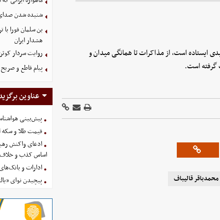
ماهواره ایرانی که 
شنیده شدن صدای د
بن سلمان فورا با
هشدار ایران
ی ایستاده است، از مذاکرات تا همانگی میدان و
روایت سردار کوثری
ت گرفته است.
پیام قاطع و صریح ا
عناوین برگزید
پیش‌بینی هواشناسی امروز
قیمت طلا و سکه امروز پنجشنب
ادعای واکنش رهبر
اساس کذب و خلاف 
ادارات و بانک‌های کدام استان
محمدباقر قالیباف
پیچیدن نوای «یالث