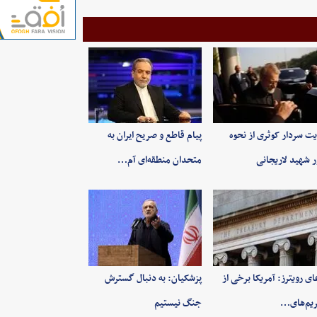
یت سردار کوثری از نحوه
پیام قاطع و صریح ایران به
ر شهید لاریجانی
متحدان منطقه‌ای آم…
ای رویترز: آمریکا برخی از
پزشکیان: به‌ دنبال گسترش
یم‌های…
جنگ نیستیم