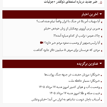
خبر جدید درباره استعفای ذولقدر +جزئیات
۵.
آخرین اخبار
آیا مهمات آمریکا در جنگ با ایران واقعاً تمام شده است؟
شیرین ترین آرزوی پزشکیان از زبان خودش +فیلم
چاک شومر: ترامپ از کدام سیاره آمده؟!
آیا رئیس‌جمهور از وضعیت سفره مردم خبر دارد؟
مردی که عربستان برای سرش ۵ میلیون دلار جایزه گذاشت
عناوین برگزیده
خبرنگار؛ مرزبان حقیقت در جبهه جنگ روایت‌ها
خبرنگار؛ معمار حافظه ملت
وضعیت آب و هوای کشور امروز شنبه ۱۷ مرداد ۱۴۰۵
قیمت سکه و طلا امروز شنبه ۱۷ مرداد ۱۴۰۵
آمیتاب باچان دوست نتانیاهو به ایران می آید! +فیلم وعکس