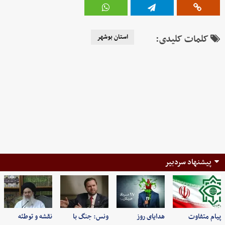
کلمات کلیدی:
استان بوشهر
پیشنهاد سردبیر
پیام متفاوت
هدایای روز
ونس: جنگ با
نقشه و توطئه