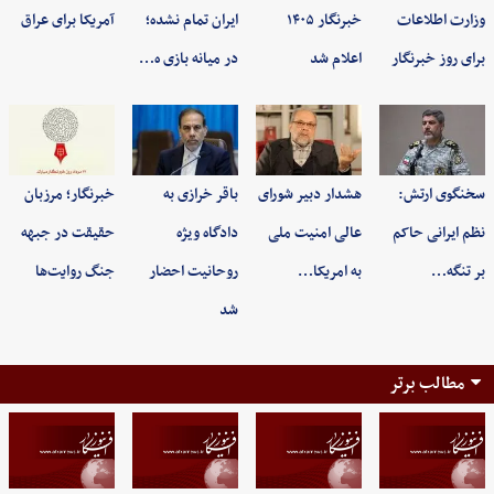
وزارت اطلاعات
خبرنگار ۱۴۰۵
ایران تمام نشده؛
آمریکا برای عراق
برای روز خبرنگار
اعلام شد
در میانه بازی ه…
سخنگوی ارتش:
هشدار دبیر شورای
باقر خرازی به
خبرنگار؛ مرزبان
نظم ایرانی حاکم
عالی امنیت ملی
دادگاه ویژه
حقیقت در جبهه
بر تنگه…
به امریکا…
روحانیت احضار
جنگ روایت‌ها
شد
مطالب برتر