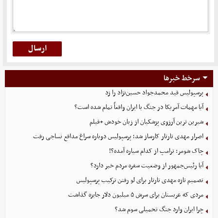
سرخط خبرها
پرسپولیس قید محمدجواد حسین‌نژاد را زد
آیا مهمات آمریکا در جنگ با ایران واقعاً تمام شده است؟
شیرین ترین آرزوی پزشکیان از زبان خودش +فیلم
اصرار مهدی تارتار کارساز شد؛ پرسپولیس دوباره سراغ مدافع نساجی رفت
چاک شومر: ترامپ از کدام سیاره آمده؟!
آیا رئیس‌جمهور از وضعیت سفره مردم خبر دارد؟
تصمیم تازه مهدی تارتار برای لو رفتن ترکیب پرسپولیس
مردی که عربستان برای سرش ۵ میلیون دلار جایزه گذاشت
چرا ایران وارد جنگ تحمیلی سوم شد؟