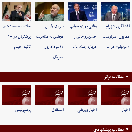
افشاگری شهرام
وقتی پمپئو جواب
تبریک رئیس
خلاصه صحبت‌های
همایون: سرنوشت
حسن روحانی را
مجلس به مناسبت
پزشکیان در ۱۰۰
«من‌وتو» در…
درباره جنگ با…
۱۷ مرداد روز
ثانیه +فیلم
خبرنگ…
مطالب برتر
اخبار
اخبار ورزشی
استقلال
پرسپولیس
مطالب پیشنهادی