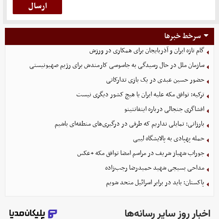
سرخط خبرها
گام تازه ایران و آذربایجان برای همکاری در ورزش
سازمان ملل در حال رسیدگی به جاسوسی کارمندش برای رژیم صهیونیستی
حضور حسین عبدی در یک بازی تدارکاتی
ترکیه: توافق مکه علیه ایران یا هیچ کشور دیگری نیست
افشاگری جنجالی درباره اینفانتینو
بارزانی: تمایلی نداریم که طرفی در درگیری‌های منطقه‌ای باشیم
حمله پهپادی به پالایشگاه لیبی
جوراب‌ شهباز شریف در مراسم امضا توافق‌ مکه +عکس
مداحی بسیجی شهید حمیدرضا رجب‌زاده
پاکستان: باید در برابر اسرائیل متحد شویم