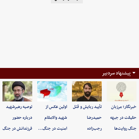
پیشنهاد سردبیر
خبرنگار؛ مرزبان
تأیید ربایش و قتل
اولین عکس از
توصیه رهبرشهید
حقیقت در جبهه
حمیدرضا
شهید والامقام
درباره حضور
جنگ روایت‌ها
رجب‌زاده
امنیت در جنگ…
فرزندانش در جنگ