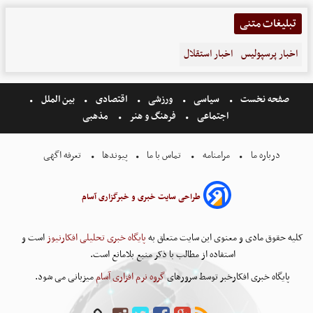
تبلیغات متنی
اخبار پرسپولیس
اخبار استقلال
صفحه نخست
سیاسی
ورزشی
اقتصادی
بین الملل
اجتماعی
فرهنگ و هنر
مذهبی
درباره ما
مرامنامه
تماس با ما
پیوندها
تعرفه اگهی
طراحی سایت خبری و خبرگزاری آسام
کلیه حقوق مادی و معنوی این سایت متعلق به
پایگاه خبری تحلیلی افکارنیوز
است و
استفاده از مطالب با ذکر منبع بلامانع است.
پایگاه خبری افکارخبر توسط سرورهای
گروه نرم افزاری آسام
میزبانی می شود.