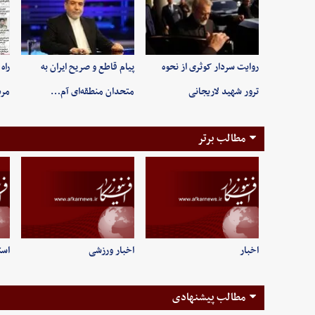
روایت سردار کوثری از نحوه
پیام قاطع و صریح ایران به
راه
ترور شهید لاریجانی
متحدان منطقه‌ای آم…
مر
مطالب برتر
اخبار
اخبار ورزشی
است
مطالب پیشنهادی