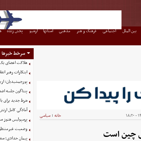
بین الملل
اجتماعی
فرهنگ و هنر
مذهبی
استانها
آرشیو
پخش زنده
ه
سرخط خبرها
هلاکت اعضای یک 
ابتکارات رهبر انق
پورجمشیدیان: اربعین ۱۴۰۵ با بالاترین سطح امنی
پنتاگون جلسه اضطر
شرط جدید برای با
آمادگی کامل ارتش
۱۴۰
خانه
سیاسی
|
پرسپولیس هنوز سه
وضعیت غیرمنتظره
ای چین است
پیمان حدادی؛ سفی