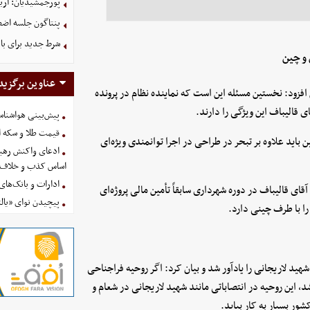
پورجمشیدیان: اربعین ۱۴۰۵ با بالاترین سطح امنی
پنتاگون جلسه اضطر
شرط جدید برای با
 و چین
عناوین برگزید
فزود: نخستین مسئله این است که نماینده نظام در پرونده
ی قالیباف این ویژگی را دارند.
پیش‌بینی هواشناسی امروز
قیمت طلا و سکه امروز پنجشنب
 باید علاوه بر تبحر در طراحی در اجرا توانمندی ویژه‌ای
ادعای واکنش رهبر
اساس کذب و خلاف 
ادارات و بانک‌های کدام استان
ای قالیباف در دوره شهرداری سابقاً تأمین مالی پروژه‌ای
پیچیدن نوای «یالث
ا با طرف چینی دارد.
شهید لاریجانی را یادآور شد و بیان کرد: اگر روحیه فراجناحی
، این روحیه در انتصاباتی مانند شهید لاریجانی در شعام و
ور بسیار به کار بیاید.