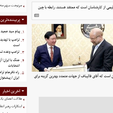
سرنوشت مبهم سه خ
یمی از کارشناسان است که معتقد هستند، رابطه با چین
پربیننده‌ترین
پیام سید مجید 
۱.
ترامپ با تهدید
۲.
است
ترامپ وعده تسل
۳.
جنگ با ایران؛ 
۴.
انتخابات
راه نافرجام ت
۵.
ین است که آقای قالیباف از جهات متعدد بهترین گزینه برای
ایران / پیشخوان
آخرین اخبار
هلاکت اعضای یک 
ابتکارات رهبر انق