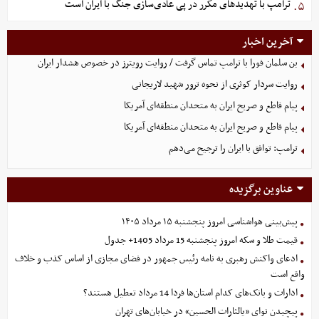
ترامپ با تهدیدهای مکرر در پی عادی‌سازی جنگ با ایران است
۵.
آخرین اخبار
بن سلمان فورا با ترامپ تماس گرفت / روایت رویترز در خصوص هشدار ایران
روایت سردار کوثری از نحوه ترور شهید لاریجانی
پیام قاطع و صریح ایران به متحدان منطقه‌ای آمریکا
پیام قاطع و صریح ایران به متحدان منطقه‌ای آمریکا
ترامپ: توافق با ایران را ترجیح می‌دهم
عناوین برگزیده
پیش‌بینی هواشناسی امروز پنجشنبه ۱۵ مرداد ۱۴۰۵
قیمت طلا و سکه امروز پنجشنبه 15 مرداد 1405+ جدول
ادعای واکنش رهبری به نامه رئیس جمهور در فضای مجازی از اساس کذب و خلاف
واقع است
ادارات و بانک‌های کدام استان‌ها فردا 14 مرداد تعطیل هستند؟
پیچیدن نوای «یالثارات الحسین» در خیابان‌های تهران