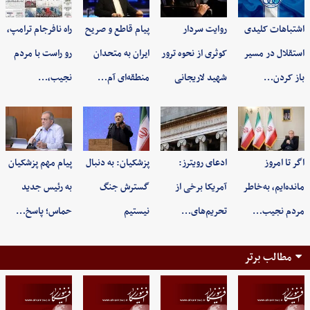
اشتباهات کلیدی
روایت سردار
پیام قاطع و صریح
راه نافرجام ترامپ،
استقلال در مسیر
کوثری از نحوه ترور
ایران به متحدان
رو راست با مردم
باز کردن…
شهید لاریجانی
منطقه‌ای آم…
نجیب،…
اگر تا امروز
ادعای رویترز:
پزشکیان: به‌ دنبال
پیام مهم پزشکیان
مانده‌ایم، به‌خاطر
آمریکا برخی از
گسترش جنگ
به رئیس جدید
مردم نجیب…
تحریم‌های…
نیستیم
حماس؛ پاسخ…
مطالب برتر