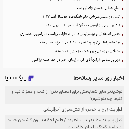
مبلغ جدایی حسین نژاد لو رفت
کیش در مسیر میزبانی جام باشگاه‌های فوتسال آسیا ۲۰۲۷
۷ داور ایرانی از آزمون نخبگان آسیا سربلند بیرون آمدند
حضور استقلالی و پرسپولیسی‌ها در انتخابات ریاست فدراسیون بدنسازی
بودجه سپاهان رکورد زد؛ تصویب ۲.۵ همت برای فصل جدید
ستقلال خوزستان چهار هفته مهمان پایتخت شد
شهریار مغانلو؛ اولین آقای گل سال‌های اخیر در خط حمله تراکتور