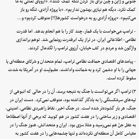
جنوبی و ژاپن و چین برای باز کردن تنگه کمک کنند». «اروپای لعنتی به ما
کمک نکرد، دیگه هم نیازی بهشون نداریم». «با پروژه آزادی، تنگه رو باز
می‌کنیم». «پروژه آزادی رو به درخواست کشورها[؟!] متوقف کردیم» و...
- ترامپ می‌خواست با یک قمار، چند کار را با هم انجام بدهد. اما قدرت
نظامی- اطلاعاتی ایران، در تراز یک ابرقدرت رونمایی شد. توهم براندازی
واژگون شد و مردم در کف خیابان، آرزوی ترامپ را لگدمال کردند.
- پیامدهای اقتصادی حماقت نظامی ترامپ، تمام متحدان و شرکای منطقه‌ای یا
جهانی را با او دشمن کرد و به شماتت واداشت. مقبولیت او در آمریکا به شدت
سقوط کرده است.
۳) ترامپ اگر می‌توانست با جنگ به نتیجه برسد، آن را در حالی که انبوهی از
تپه‌های سرشکستگی را به یادگار گذاشته بود، متوقف نمی‌کرد. دست ایران در
جنگ، هر بار گشوده‌تر شده است. در جنگ اخیر، نقاط راهبردی نظامی، امنیتی،
اقتصادی و زیر ساختی را در هفت کشور در هم کوبید که برخی از آنها اصطلاحا
به عقل جنّ هم نمی‌رسید و مثلا سرّی بود. ایران و متحدانش، هنوز جنگ را در
مقیاس کامل آن منطقه‌ای نکرده‌اند و تنها چشمه‌هایی را در هفت کشور به