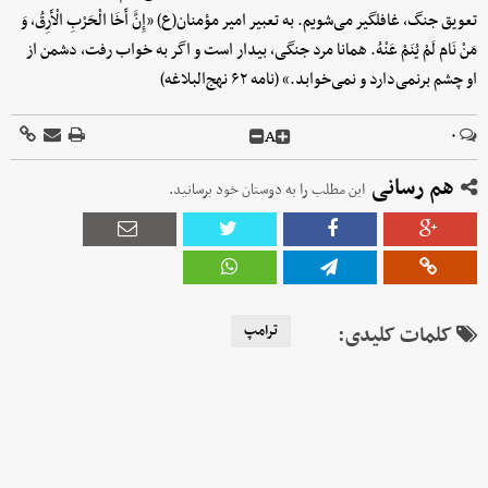
تعویق جنگ، غافلگیر می‌شویم. به تعبیر امیر مؤمنان‌(ع) «إِنَّ أَخَا الْحَرْبِ الْأَرِقُ، وَ
مَنْ نَامَ لَمْ یُنَمْ عَنْهُ. همانا مرد جنگی، بیدار است و اگر به خواب رفت، دشمن از
او چشم برنمی‌دارد و نمی‌خوابد.» (نامه ۶۲ نهج‌البلاغه)
A
۰
هم رسانی
این مطلب را به دوستان خود برسانید.
کلمات کلیدی:
ترامپ