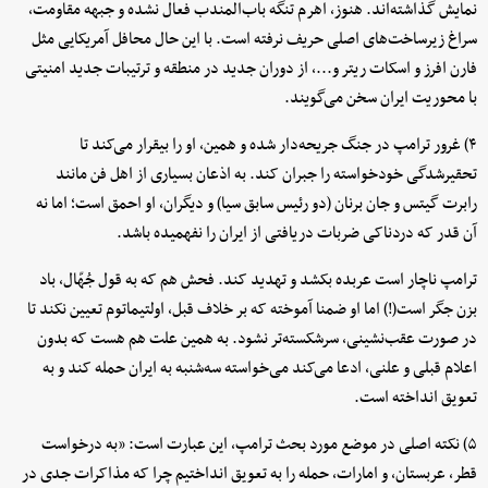
نمایش گذاشته‌اند. هنوز، اهرم تنگه باب‌المندب فعال نشده و جبهه مقاومت،
سراغ زیرساخت‌های اصلی حریف نرفته است. با این حال محافل آمریکایی مثل
فارن افرز و اسکات ریتر و...، از دوران جدید در منطقه و ترتیبات جدید امنیتی
با محوریت ایران سخن می‌گویند.
۴) غرور ترامپ در جنگ جریحه‌دار شده و همین، او را بیقرار می‌کند تا
تحقیرشدگی خودخواسته را جبران کند. به اذعان بسیاری از اهل فن مانند
رابرت گیتس و جان برنان (دو رئیس سابق سیا) و دیگران، او احمق است؛ اما نه
آن قدر که دردناکی ضربات دریافتی از ایران را نفهمیده باشد.
ترامپ ناچار است عربده بکشد و تهدید کند. فحش هم که به قول جُهّال، باد
بزن جگر است(!) اما او ضمنا آموخته که بر خلاف قبل، اولتیماتوم تعیین نکند تا
در صورت عقب‌نشینی، سرشکسته‌تر نشود. به همین علت هم هست که بدون
اعلام قبلی و علنی، ادعا می‌کند می‌خواسته سه‌شنبه به ایران حمله کند و به
تعویق انداخته است.
۵) نکته اصلی در موضع مورد بحث ترامپ، این عبارت است: «به درخواست
قطر، عربستان، و امارات، حمله را به تعویق انداختیم چرا که مذاکرات جدی در