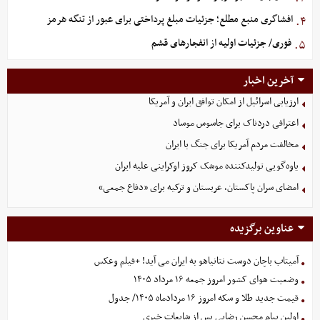
افشاگری منبع مطلع؛ جزئیات مبلغ پرداختی برای عبور از تنگه هرمز
۴.
فوری/ جزئیات اولیه از انفجارهای قشم
۵.
آخرین اخبار
ارزیابی اسرائیل از امکان توافق ایران و آمریکا
اعترافی دردناک برای جاسوس موساد
مخالفت مردم آمریکا برای جنگ با ایران
یاوه‌گویی تولیدکننده موشک کروز اوکراینی علیه ایران
امضای سران پاکستان، عربستان و ترکیه برای «دفاع جمعی»
عناوین برگزیده
آمیتاب باچان دوست نتانیاهو به ایران می آید! +فیلم وعکس
وضعیت هوای کشور امروز جمعه ۱۶ مرداد ۱۴۰۵
قیمت جدید طلا و سکه امروز ۱۶ مردادماه ۱۴۰۵/ جدول
اولین پیام محسن رضایی پس از شایعات خبری