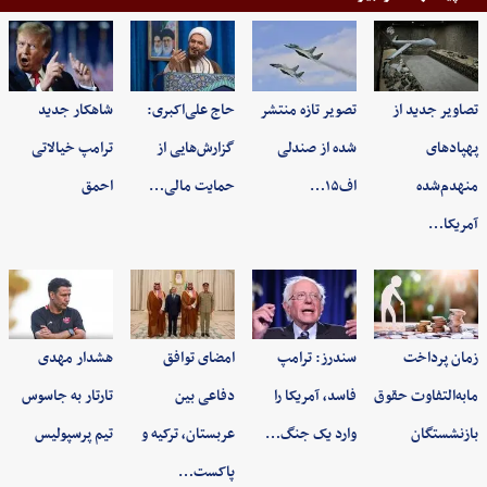
تصاویر جدید از
تصویر تازه منتشر
حاج علی‌اکبری:
شاهکار جدید
پهپادهای
شده از صندلی
گزارش‌هایی از
ترامپ خیالاتی
منهدم‌شده
اف۱۵…
حمایت مالی…
احمق
آمریکا…
زمان پرداخت
سندرز: ترامپ
امضای توافق
هشدار مهدی
مابه‌التفاوت حقوق
فاسد، آمریکا را
دفاعی بین
تارتار به جاسوس
بازنشستگان
وارد یک جنگ…
عربستان، ترکیه و
تیم پرسپولیس
پاکست…