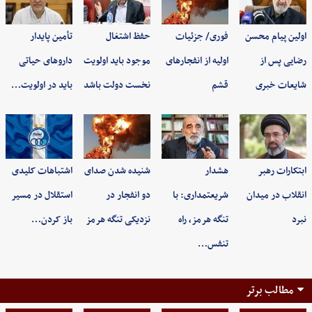
اولین پیام محسن
فوری/ جزئیات
حفظ اشتغال
تأمین پایدار
رضایی پس از
اولیه از انفجارهای
موجود باید اولویت
داروهای حیاتی
شایعات خبری
قشم
نخست دولت باشد
باید در اولویت…
ابتکارات رهبر
هشدار
شنیده شدن صدای
اشتباهات کلیدی
انقلاب در میدان
شریعتمداری: با
دو انفجار در
استقلال در مسیر
نبرد
تنگه هرمز، راه
نزدیکی تنگه هرمز
باز کردن…
تنفس…
مطالب برتر