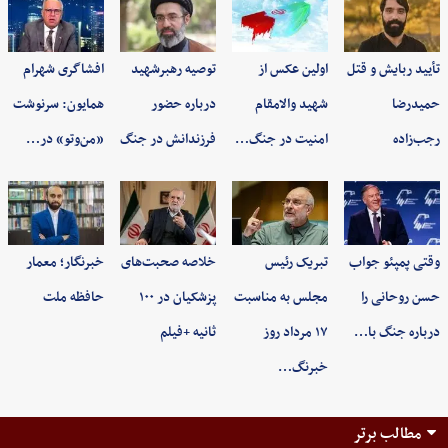
تأیید ربایش و قتل
اولین عکس از
توصیه رهبرشهید
افشاگری شهرام
حمیدرضا
شهید والامقام
درباره حضور
همایون: سرنوشت
رجب‌زاده
امنیت در جنگ…
فرزندانش در جنگ
«من‌وتو» در…
وقتی پمپئو جواب
تبریک رئیس
خلاصه صحبت‌های
خبرنگار؛ معمار
حسن روحانی را
مجلس به مناسبت
پزشکیان در ۱۰۰
حافظه ملت
درباره جنگ با…
۱۷ مرداد روز
ثانیه +فیلم
خبرنگ…
مطالب برتر