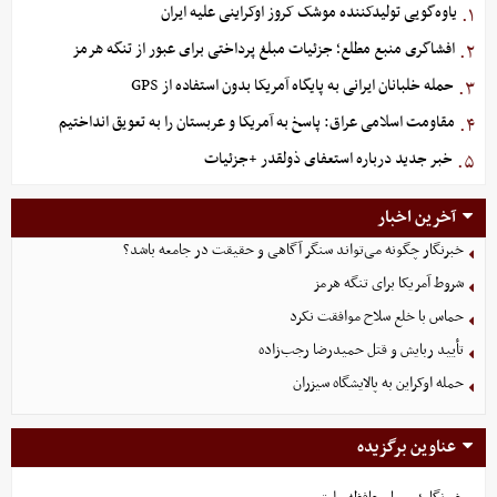
یاوه‌گویی تولیدکننده موشک کروز اوکراینی علیه ایران
۱.
افشاگری منبع مطلع؛ جزئیات مبلغ پرداختی برای عبور از تنگه هرمز
۲.
حمله خلبانان ایرانی به پایگاه آمریکا بدون استفاده از GPS
۳.
مقاومت اسلامی عراق: پاسخ به آمریکا و عربستان را به تعویق انداختیم
۴.
خبر جدید درباره استعفای ذولقدر +جزئیات
۵.
آخرین اخبار
خبرنگار چگونه می‌تواند سنگر آگاهی و حقیقت در جامعه باشد؟
شروط آمریکا برای تنگه هرمز
حماس با خلع سلاح موافقت نکرد
تأیید ربایش و قتل حمیدرضا رجب‌زاده
حمله اوکراین به پالایشگاه سیزران
عناوین برگزیده