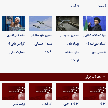
نیست
به اس…
چرا دستگاه قضایی
تصاویر جدید از
تصویر تازه منتشر
حاج علی‌اکبری:
اقدام نمی‌کند؟ ؛
پهپادهای
شده از صندلی
گزارش‌هایی از
شخصی خبر…
منهدم‌شده
اف۱۵…
حمایت مالی…
آمریکا…
مطالب برتر
اخبار
اخبار ورزشی
استقلال
پرسپولیس