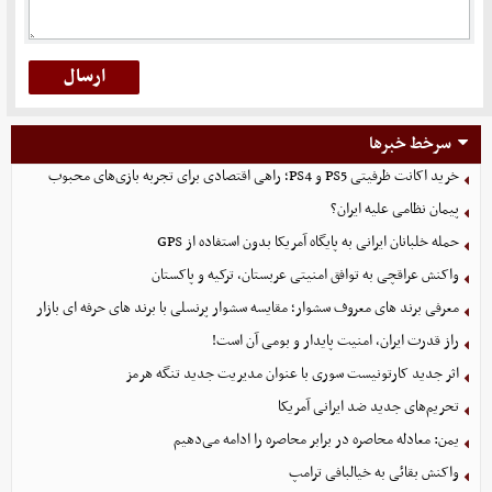
سرخط خبرها
خرید اکانت ظرفیتی PS5 و PS4؛ راهی اقتصادی برای تجربه بازی‌های محبوب
پیمان نظامی علیه ایران؟
حمله خلبانان ایرانی به پایگاه آمریکا بدون استفاده از GPS
واکنش عراقچی به توافق امنیتی عربستان، ترکیه و پاکستان
معرفی برند های معروف سشوار؛ مقایسه سشوار پرنسلی با برند های حرفه ای بازار
راز قدرت ایران، امنیت پایدار و بومی آن است!
اثر جدید کارتونیست سوری با عنوان مدیریت جدید تنگه هرمز
تحریم‌های جدید ضد ایرانی آمریکا
یمن: معادله محاصره در برابر محاصره را ادامه می‌دهیم
واکنش بقائی به خیالبافی ترامپ