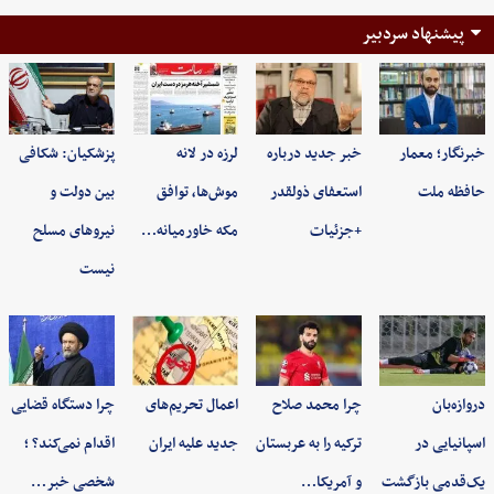
پیشنهاد سردبیر
خبرنگار؛ معمار
خبر جدید درباره
لرزه در لانه
پزشکیان: شکافی
حافظه ملت
استعفای ذولقدر
موش‌ها، توافق
بین دولت و
+جزئیات
مکه خاورمیانه…
نیروهای مسلح
نیست
دروازه‌بان
چرا محمد صلاح
اعمال تحریم‌های
چرا دستگاه قضایی
اسپانیایی در
ترکیه را به عربستان
جدید علیه ایران
اقدام نمی‌کند؟ ؛
یک‌قدمی بازگشت
و آمریکا…
شخصی خبر…