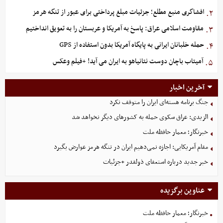
افشاگری منبع مطلع؛ جزئیات مبلغ پرداختی برای عبور از تنگه هرمز
۲.
مقاومت اسلامی عراق: پاسخ به آمریکا و عربستان را به تعویق انداختیم
۳.
حمله خلبانان ایرانی به پایگاه آمریکا بدون استفاده از GPS
۴.
آمیتاب باچان دوست نتانیاهو به ایران می آید! +فیلم وعکس
۵.
آخرین اخبار
جنگ برنامه هسته‌ای ایران را متوقف نکرد
الزیدی: عراق سکوی حمله به کشورهای دیگر نخواهد شد
خبرنگار؛ معمار حافظه ملت
مقام آمریکایی: اجازه نمی‌دهیم ایران در تنگه هرمز عوارض بگیرد
خبر جدید درباره استعفای ذولقدر +جزئیات
عناوین برگزیده
خبرنگار؛ معمار حافظه ملت