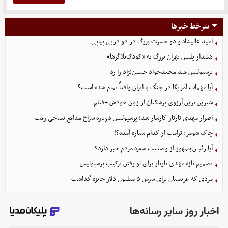
سرخط خبرها
امید عالیشاه و دو حسرت بزرگ در دو دربی پیاپی
هشدار پلیس تهران بزرگ به «کودک‌بلاگرها»
پرسپولیس قید محمدجواد حسین‌نژاد را زد
آیا مهمات آمریکا در جنگ با ایران واقعاً تمام شده است؟
شیرین ترین آرزوی پزشکیان از زبان خودش +فیلم
اصرار مهدی تارتار کارساز شد؛ پرسپولیس دوباره سراغ مدافع نساجی رفت
چاک شومر: ترامپ از کدام سیاره آمده؟!
آیا رئیس‌جمهور از وضعیت سفره مردم خبر دارد؟
تصمیم تازه مهدی تارتار برای لو رفتن ترکیب پرسپولیس
مردی که عربستان برای سرش ۵ میلیون دلار جایزه گذاشت