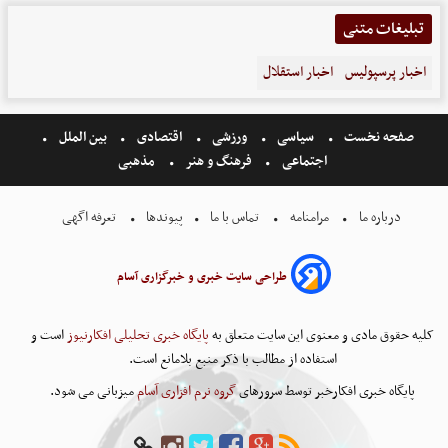
تبلیغات متنی
اخبار پرسپولیس
اخبار استقلال
صفحه نخست
سیاسی
ورزشی
اقتصادی
بین الملل
اجتماعی
فرهنگ و هنر
مذهبی
درباره ما
مرامنامه
تماس با ما
پیوندها
تعرفه اگهی
طراحی سایت خبری و خبرگزاری آسام
کلیه حقوق مادی و معنوی این سایت متعلق به
پایگاه خبری تحلیلی افکارنیوز
است و
استفاده از مطالب با ذکر منبع بلامانع است.
پایگاه خبری افکارخبر توسط سرورهای
گروه نرم افزاری آسام
میزبانی می شود.