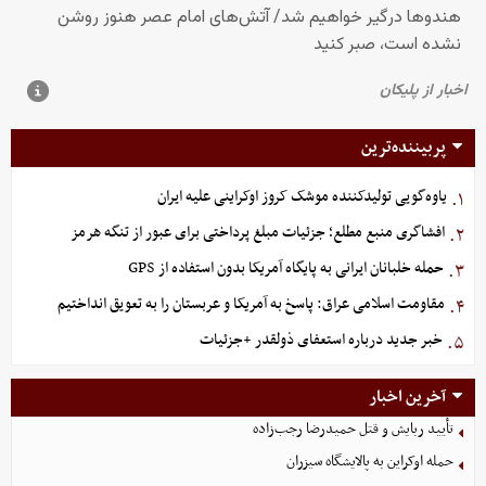
پربیننده‌ترین
یاوه‌گویی تولیدکننده موشک کروز اوکراینی علیه ایران
۱.
افشاگری منبع مطلع؛ جزئیات مبلغ پرداختی برای عبور از تنگه هرمز
۲.
حمله خلبانان ایرانی به پایگاه آمریکا بدون استفاده از GPS
۳.
مقاومت اسلامی عراق: پاسخ به آمریکا و عربستان را به تعویق انداختیم
۴.
خبر جدید درباره استعفای ذولقدر +جزئیات
۵.
آخرین اخبار
تأیید ربایش و قتل حمیدرضا رجب‌زاده
حمله اوکراین به پالایشگاه سیزران