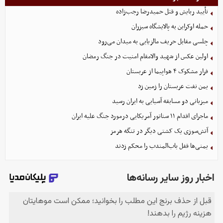
تأیید ربایش و قتل حمیدرضا رجب‌زاده
حمله اوکراین به پالایشگاه سیزران
چلسی مقابل حریف مالزیایی به میدان می‌رود
اولین عکس از شهید والامقام امنیت در جنگ رمضان
فرار مشکوک ۴ هواپیما از عربستان
یمن نفت عربستان را زمین زد
میزبانی دو مسابقه آسیایی به ایران رسید
ماجرای اقدام ۱۱ سناتور آمریکایی درمورد جنگ علیه ایران
آتش‌سوزی یک کشتی دیگر در تنگه هرمز
یمنی‌ها قفل باب‌المندب را محکم زدند